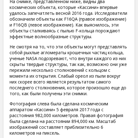
На снимке, представленном ниже, видны два
космических объекта, которые «Кассини» впервые
удалось запечатлеть весной 2016 года. Исследователи
обозначили объекты как F16QA (правое изображение)
и F16QB (левое изображение). Как выяснилось, эти
объекты сталкиваясь с пылью F-кольца порождают
эффектные волнообразные структуры.
Не смотря на то, что
эти объекты могут представлять
собой рыхлые агломераты крошечных частиц кольца,
ученые
NASA
подозревают, что внут
ри каждого
из них
скрыты твердые структуры, так как, возможно они уже
пережили несколько столкновений с кольцом с
момента их открытия. Слабый ореол из пыли вокруг
них скорее всего является результатом самого
последнего столкновения, которое произошло еще до
того, как были получены эти снимки.
Фотография слева была сделана космическим
аппаратом «Кассини» 5 февраля 2017 года с
расстояния 982,000 километров. Правая фотография
была сделана на расстоянии 894,000 км. Масштаб
изображений составляет приблизительно 6
километров на пиксель.