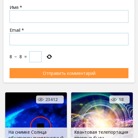
Имя
*
Email
*
8
−
8
=
23412
18
На снимке Солнца
Квантовая телепортация
обнаружен инопланетный
впервые была