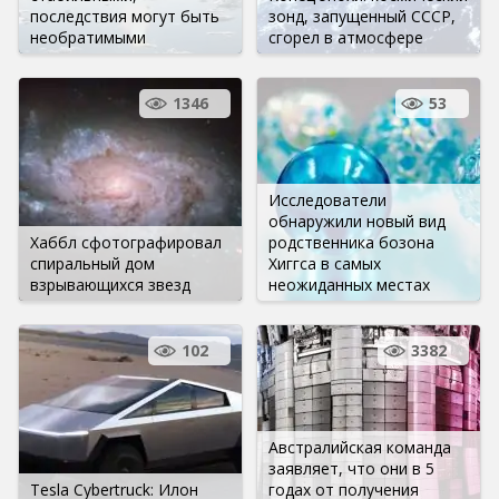
последствия могут быть
зонд, запущенный СССР,
необратимыми
сгорел в атмосфере
1346
53
Исследователи
обнаружили новый вид
Хаббл сфотографировал
родственника бозона
спиральный дом
Хиггса в самых
взрывающихся звезд
неожиданных местах
102
3382
Австралийская команда
заявляет, что они в 5
Tesla Cybertruck: Илон
годах от получения