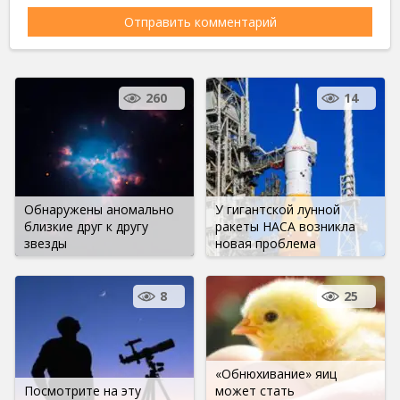
260
14
Обнаружены аномально
У гигантской лунной
близкие друг к другу
ракеты НАСА возникла
звезды
новая проблема
8
25
«Обнюхивание» яиц
Посмотрите на эту
может стать