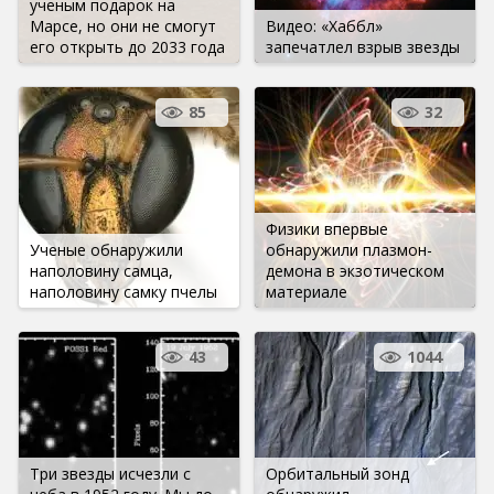
ученым подарок на
Марсе, но они не смогут
Видео: «Хаббл»
его открыть до 2033 года
запечатлел взрыв звезды
85
32
Физики впервые
Ученые обнаружили
обнаружили плазмон-
наполовину самца,
демона в экзотическом
наполовину самку пчелы
материале
43
1044
Три звезды исчезли с
Орбитальный зонд