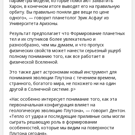
параметры модели, которые помогают захватить
Харон, в конечном итоге выводят его на правильную
орбиту. Вы правильно поняли две вещи по цене
одного», — говорит планетолог Эрик Асфауг из
Университета Аризоны.
Результат предполагает что Формирование планетных
тел и их спутников более увлекательно и
разнообразно, чем мы думаем, и что пропуск
физических свойств может нанести серьезный ущерб
полному пониманию того, как все работает в
физической Вселенной.
Это также дает астрономам новый инструмент для
понимания эволюции Плутона с течением времени,
странного, богатого мира, не похожего ни на один
другой в Солнечной системе. p>
«Нас особенно интересует понимание того, как эта
первоначальная конфигурация влияет на
геологическую эволюцию Плутона», — говорит Дентон.
«Тепло от удара и последующие приливные силы могли
сыграть решающую роль в формировании
особенностей, которые мы видим на поверхности
Плутона сегодня».