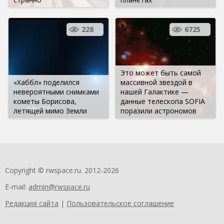
228
6725
Это может быть самой
«Хаббл» поделился
массивной звездой в
невероятными снимками
нашей Галактике —
кометы Борисова,
данные телескопа SOFIA
летящей мимо Земли
поразили астрономов
Copyright © rwspace.ru. 2012-2026
E-mail:
admin@rwspace.ru
Редакция сайта
|
Пользовательское соглашение