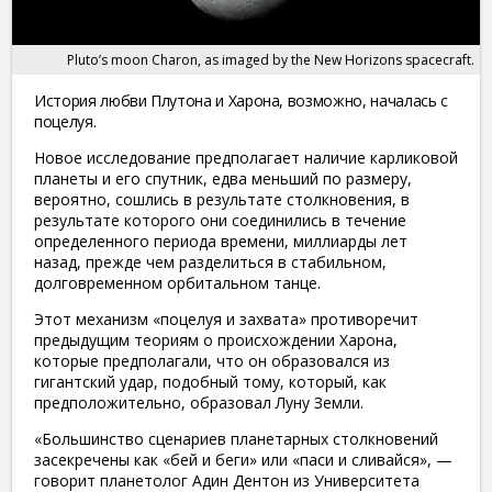
Pluto’s moon Charon, as imaged by the New Horizons spacecraft.
История любви Плутона и Харона, возможно, началась с
поцелуя.
Новое исследование предполагает наличие карликовой
планеты и его спутник, едва меньший по размеру,
вероятно, сошлись в результате столкновения, в
результате которого они соединились в течение
определенного периода времени, миллиарды лет
назад, прежде чем разделиться в стабильном,
долговременном орбитальном танце.
Этот
механизм
«поцелуя и захвата» противоречит
предыдущим теориям о происхождении Харона,
которые предполагали, что он образовался из
гигантский удар, подобный тому, который, как
предположительно, образовал Луну Земли.
«Большинство сценариев планетарных столкновений
засекречены как «бей и беги» или «паси и сливайся», —
говорит планетолог Адин Дентон из Университета