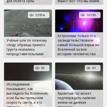
для облета Луны
язык»? Вот что мы знаем
33954
16190
Астрономы только что
Учёные шли по ложному
засвидетельствовали
следу: образцы лунного
самый большой взрыв во
грунта оказались
Вселенной за всю
непредставительными
историю человечества
95
97
Исследование
показывает, как
выглядела бы Вселенная,
Ядовитый газ может
если бы вы превысили
подтверждать наличие
скорость света, и это
жизни на далёких
странно
планетах