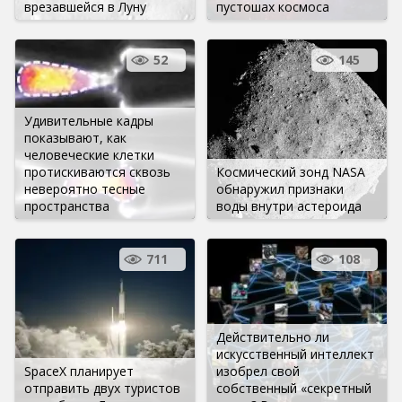
врезавшейся в Луну
пустошах космоса
52
145
Удивительные кадры
показывают, как
человеческие клетки
протискиваются сквозь
Космический зонд NASA
невероятно тесные
обнаружил признаки
пространства
воды внутри астероида
711
108
Действительно ли
искусственный интеллект
SpaceX планирует
изобрел свой
отправить двух туристов
собственный «секретный