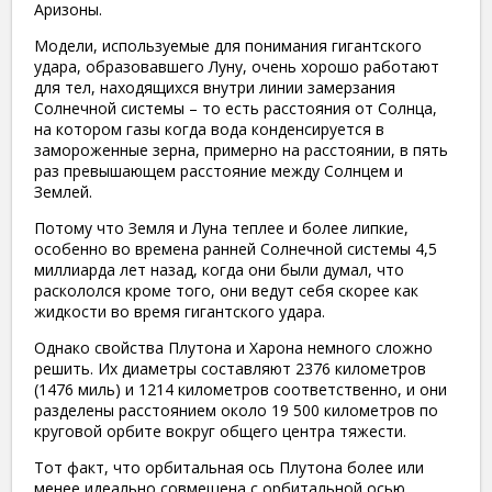
Аризоны.
Модели, используемые для понимания гигантского
удара, образовавшего Луну, очень хорошо работают
для тел, находящихся внутри линии замерзания
Солнечной системы – то есть расстояния от Солнца,
на котором газы когда вода конденсируется в
замороженные зерна, примерно на расстоянии, в пять
раз превышающем расстояние между Солнцем и
Землей.
Потому что Земля и Луна теплее и более липкие,
особенно во времена ранней Солнечной системы 4,5
миллиарда лет назад, когда они были думал, что
раскололся кроме того, они ведут себя скорее как
жидкости во время гигантского удара.
Однако свойства Плутона и Харона немного сложно
решить. Их диаметры составляют 2376 километров
(1476 миль) и 1214 километров соответственно, и они
разделены расстоянием около 19 500 километров по
круговой орбите вокруг общего центра тяжести.
Тот факт, что орбитальная ось Плутона более или
менее идеально совмещена с орбитальной осью