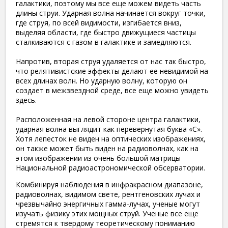
галактики, поэтому мы все еще можем видеть часть
длины струи. Ударная волна начинается вокруг точки,
где струя, по всей видимости, изгибается вниз,
выделяя области, где быстро движущиеся частицы
сталкиваются с газом в галактике и замедляются.
Напротив, вторая струя удаляется от нас так быстро,
что релятивистские эффекты делают ее невидимой на
всех длинах волн. Но ударную волну, которую он
создает в межзвездной среде, все еще можно увидеть
здесь.
Расположенная на левой стороне центра галактики,
ударная волна выглядит как перевернутая буква «С».
Хотя лепесток не виден на оптических изображениях,
он также может быть виден на радиоволнах, как на
этом изображении из очень большой матрицы
Национальной радиоастрономической обсерватории.
Комбинируя наблюдения в инфракрасном диапазоне,
радиоволнах, видимом свете, рентгеновских лучах и
чрезвычайно энергичных гамма-лучах, ученые могут
изучать физику этих мощных струй. Ученые все еще
стремятся к твердому теоретическому пониманию