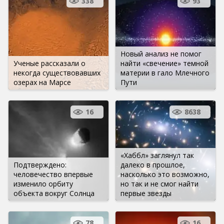
338
93
Новый анализ не помог
Ученые рассказали о
найти «свечение» темной
некогда существовавших
материи в гало Млечного
озерах на Марсе
Пути
16
8638
«Хаббл» заглянул так
Подтверждено:
далеко в прошлое,
человечество впервые
насколько это возможно,
изменило орбиту
но так и не смог найти
объекта вокруг Солнца
первые звезды
78
16