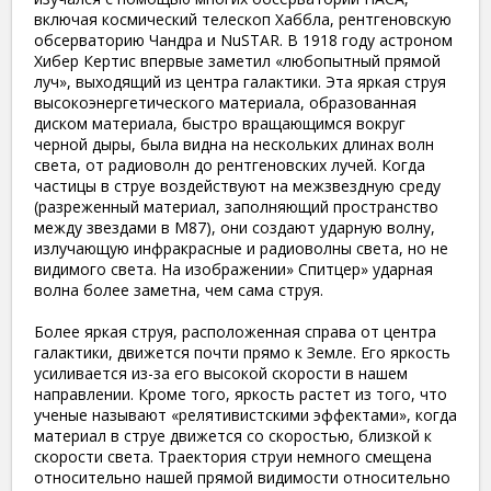
включая космический телескоп Хаббла, рентгеновскую
обсерваторию Чандра и NuSTAR. В 1918 году астроном
Хибер Кертис впервые заметил «любопытный прямой
луч», выходящий из центра галактики. Эта яркая струя
высокоэнергетического материала, образованная
диском материала, быстро вращающимся вокруг
черной дыры, была видна на нескольких длинах волн
света, от радиоволн до рентгеновских лучей. Когда
частицы в струе воздействуют на межзвездную среду
(разреженный материал, заполняющий пространство
между звездами в M87), они создают ударную волну,
излучающую инфракрасные и радиоволны света, но не
видимого света. На изображении» Спитцер» ударная
волна более заметна, чем сама струя.
Более яркая струя, расположенная справа от центра
галактики, движется почти прямо к Земле. Его яркость
усиливается из-за его высокой скорости в нашем
направлении. Кроме того, яркость растет из того, что
ученые называют «релятивистскими эффектами», когда
материал в струе движется со скоростью, близкой к
скорости света. Траектория струи немного смещена
относительно нашей прямой видимости относительно