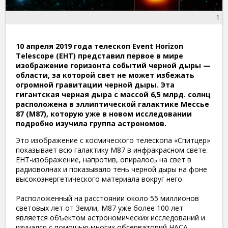
1
10 апреля 2019 года телескоп Event Horizon
Telescope (EHT) представил первое в мире
изображение горизонта событий черной дыры —
области, за которой свет не может избежать
огромной гравитации черной дыры. Эта
гигантская черная дыра с массой 6,5 млрд. солнц
расположена в эллиптической галактике Мессье
87 (M87), которую уже в новом исследовании
подробно изучила группа астрономов.
Это изображение с космического телескопа «Спитцер»
показывает всю галактику M87 в инфракрасном свете.
EHT-изображение, напротив, опиралось на свет в
радиоволнах и показывало тень черной дыры на фоне
высокоэнергетического материала вокруг него.
Расположенный на расстоянии около 55 миллионов
световых лет от Земли, M87 уже более 100 лет
является объектом астрономических исследований и
изучался с помощью многих обсерваторий НАСА,