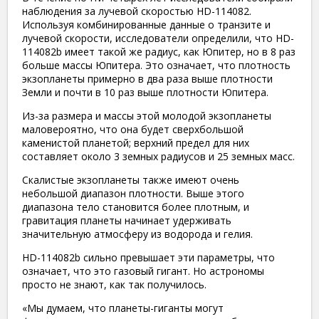
наблюдения за лучевой скоростью HD-114082.
Используя комбинированные данные о транзите и
лучевой скорости, исследователи определили, что HD-
114082b имеет такой же радиус, как Юпитер, но в 8 раз
больше массы Юпитера. Это означает, что плотность
экзопланеты примерно в два раза выше плотности
Земли и почти в 10 раз выше плотности Юпитера.
Из-за размера и массы этой молодой экзопланеты
маловероятно, что она будет сверхбольшой
каменистой планетой; верхний предел для них
составляет около 3 земных радиусов и 25 земных масс.
Скалистые экзопланеты также имеют очень
небольшой диапазон плотности. Выше этого
диапазона тело становится более плотным, и
гравитация планеты начинает удерживать
значительную атмосферу из водорода и гелия.
HD-114082b сильно превышает эти параметры, что
означает, что это газовый гигант. Но астрономы
просто не знают, как так получилось.
«Мы думаем, что планеты-гиганты могут