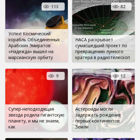
113
82
Успех! Космический
корабль Объединенных
НАСА раскрывает
Арабских Эмиратов
сумасшедший проект по
«Надежда» вышел на
превращению лунного
марсианскую орбиту
кратера в радиотелескоп
9
12
Супер-неподходящая
Астероиды могли
звезда родила гигантскую
задержать рождение
планету, и мы не знаем,
первых континентов
как
Земли