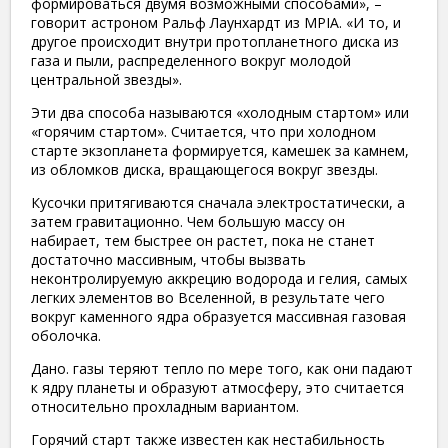
формироваться двумя возможными способами», –
говорит астроном Ральф Лаунхардт из MPIA. «И то, и
другое происходит внутри протопланетного диска из
газа и пыли, распределенного вокруг молодой
центральной звезды».
Эти два способа называются «холодным стартом» или
«горячим стартом». Считается, что при холодном
старте экзопланета формируется, камешек за камнем,
из обломков диска, вращающегося вокруг звезды.
Кусочки притягиваются сначала электростатически, а
затем гравитационно. Чем большую массу он
набирает, тем быстрее он растет, пока не станет
достаточно массивным, чтобы вызвать
неконтролируемую аккрецию водорода и гелия, самых
легких элементов во Вселенной, в результате чего
вокруг каменного ядра образуется массивная газовая
оболочка.
Дано. газы теряют тепло по мере того, как они падают
к ядру планеты и образуют атмосферу, это считается
относительно прохладным вариантом.
Горячий старт также известен как нестабильность