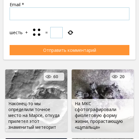
Email
*
шесть
+
=
60
20
Наконец-то мы
На МКС
определили точное
сфотографировали
место на Марсе, откуда
фиолетовую форму
прилетел этот
жизни, прорастающую
знаменитый метеорит
«щупальца»