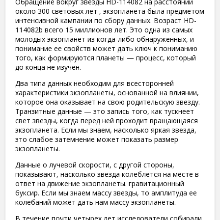
Обращение вокруг звезды HD-114082 на расстоянии
около 300 световых лет , экзопланета была предметом
интенсивной кампании по сбору данных. Возраст HD-
114082b всего 15 миллионов лет. Это одна из самых
молодых экзопланет из когда-либо обнаруженных, и
понимание ее свойств может дать ключ к пониманию
того, как формируются планеты — процесс, который
до конца не изучен.
Два типа данных необходим для всесторонней
характеристики экзопланеты, основанной на влиянии,
которое она оказывает на свою родительскую звезду.
Транзитные данные — это запись того, как тускнеет
свет звезды, когда перед ней проходит вращающаяся
экзопланета. Если мы знаем, насколько яркая звезда,
это слабое затемнение может показать размер
экзопланеты.
Данные о лучевой скорости, с другой стороны,
показывают, насколько звезда колеблется на месте в
ответ на движение экзопланеты. гравитационный
буксир. Если мы знаем массу звезды, то амплитуда ее
колебаний может дать нам массу экзопланеты.
В течение почти четырех лет исследователи собирали