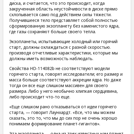
диска, и считается, что это происходит, когда
закрученная область неустойчивости в диске прямо
схлопывается само под действием силы тяжести.
Получившееся тело представляет собой полностью
сформированную экзопланету без каменистого ядра,
где газы сохраняют больше своего тепла.
Экзопланеты, испытывающие холодный или горячий
старт, должны охлаждаться с разной скоростью.
производя отчетливые характеристики, которые мы
должны иметь возможность наблюдать.
Свойства HD-114082b не соответствуют модели
горячего старта, говорят исследователи; его размер и
масса больше соответствуют аккреции ядра. Но даже
тогда он все еще слишком массивен для своего
размера. Либо у него необычно хлипкая сердцевина,
либо происходит что-то еще.
«Еще слишком рано отказываться от идеи горячего
старта, — говорит Лаунхардт. «Все, что мы можем
сказать, это то, что мы до сих пор не очень хорошо
понимаем формирование планет-гигантов».
Эта экзопланета — одна из трех известных нам планет