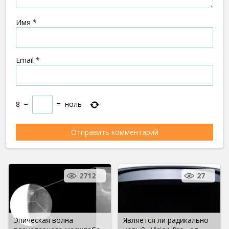
Имя
*
Email
*
8
−
=
ноль
2712
27
Эпическая волна
Является ли радикально