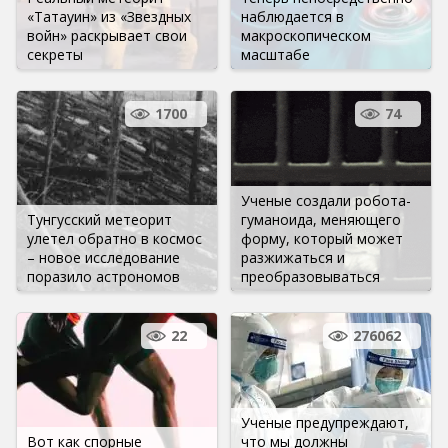
«Татауин» из «Звездных
наблюдается в
войн» раскрывает свои
макроскопическом
секреты
масштабе
1700
74
Ученые создали робота-
Тунгусский метеорит
гуманоида, меняющего
улетел обратно в космос
форму, который может
– новое исследование
разжижаться и
поразило астрономов
преобразовываться
22
276062
Ученые предупреждают,
Вот как спорные
что мы должны