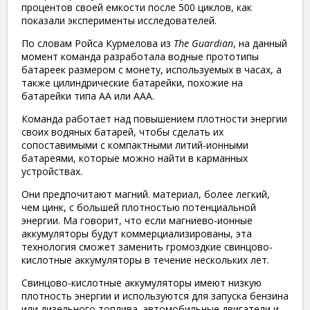
процентов своей емкости после 500 циклов, как
показали эксперименты исследователей.
По словам Ройса Курмелова из
The Guardian
, на данный
момент команда разработала водные прототипы
батареек размером с монету, используемых в часах, а
также цилиндрические батарейки, похожие на
батарейки типа АА или ААА.
Команда работает над повышением плотности энергии
своих водяных батарей, чтобы сделать их
сопоставимыми с компактными литий-ионными
батареями, которые можно найти в карманных
устройствах.
Они предпочитают магний. материал, более легкий,
чем цинк, с большей плотностью потенциальной
энергии. Ма говорит, что если магниево-ионные
аккумуляторы будут коммерциализированы, эта
технология сможет заменить громоздкие свинцово-
кислотные аккумуляторы в течение нескольких лет.
Свинцово-кислотные аккумуляторы имеют низкую
плотность энергии и используются для запуска бензина
или дизельного топлива. автомобильные двигатели и