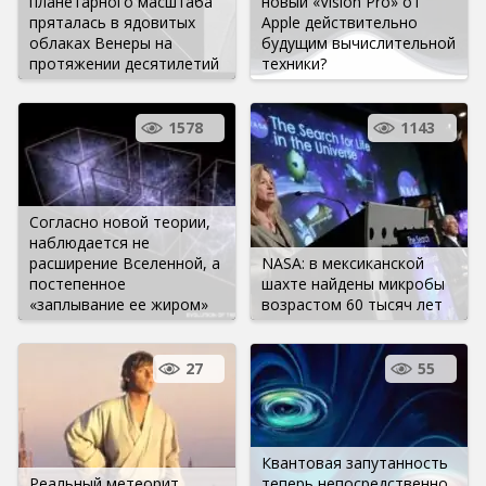
планетарного масштаба
новый «Vision Pro» от
пряталась в ядовитых
Apple действительно
облаках Венеры на
будущим вычислительной
протяжении десятилетий
техники?
1578
1143
Согласно новой теории,
наблюдается не
расширение Вселенной, а
NASA: в мексиканской
постепенное
шахте найдены микробы
«заплывание ее жиром»
возрастом 60 тысяч лет
27
55
Квантовая запутанность
Реальный метеорит
теперь непосредственно