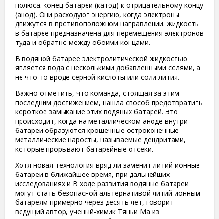
полюса. конец батареи (катод) к отрицательному концу
(анод). Они расходуют энергию, когда электроны
движутся в противоположном направлении. Жидкость
в батарее предназначена для перемещения электронов
туда и обратно между обоими концами.
В водяной батарее электролитической жидкостью
является вода с несколькими добавленными солями, а
не что-то вроде серной кислоты или соли лития.
Важно отметить, что команда, стоящая за этим
последним достижением, нашла способ предотвратить
короткое замыкание этих водяных батарей. Это
происходит, когда на металлическом аноде внутри
батареи образуются крошечные остроконечные
металлические наросты, называемые дендритами,
которые прорывают батарейные отсеки.
Хотя новая технология вряд ли заменит литий-ионные
батареи в ближайшее время, при дальнейших
исследованиях и В ходе развития водяные батареи
могут стать безопасной альтернативой литий-ионным
батареям примерно через десять лет, говорит
ведущий автор, ученый-химик Тяньи Ма из