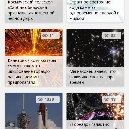
Космический телескоп
Странное состояние:
«Хаббл» обнаружил
вода кажется
признаки таинственной
одновременно твердой и
черной дыры
жидкой
11
32
Квантовые компьютеры
смогут взломать
шифрование гораздо
Мы наконец знаем, что
раньше, чем мы
включило свет на заре
предполагали
времен
1339
18
«Торнадо» галактик