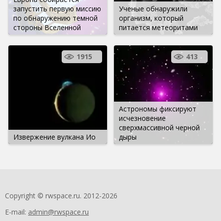
запустить первую миссию
Ученые обнаружили
по обнаружению темной
организм, который
стороны Вселенной
питается метеоритами
1915
413
Астрономы фиксируют
исчезновение
сверхмассивной черной
Извержение вулкана Ио
дыры
Copyright © rwspace.ru. 2012-2026
E-mail:
admin@rwspace.ru