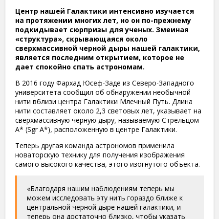
Центр нашей Галактики интенсивно изучается
на протяжении многих лет, но он по-прежнему
подкидывает сюрпризы для ученых. Змеиная
«структура», скрывающаяся около
сверхмассивной черной дыры нашей галактики,
является последним открытием, которое не
дает спокойно спать астрономам.
В 2016 году Фархад Юсеф-Заде из Северо-Западного
университета сообщил об обнаружении необычной
нити вблизи центра Галактики Млечный Путь. Длина
нити составляет около 2,3 световых лет, указывает на
сверхмассивную черную дыру, называемую Стрельцом
A* (Sgr A*), расположенную в центре Галактики.
Теперь другая команда астрономов применила
новаторскую технику для получения изображения
самого высокого качества, этого изогнутого объекта.
«Благодаря нашим наблюдениям теперь мы
можем исследовать эту нить гораздо ближе к
центральной черной дыре нашей галактики, и
теперь она достаточно близко, чтобы указать