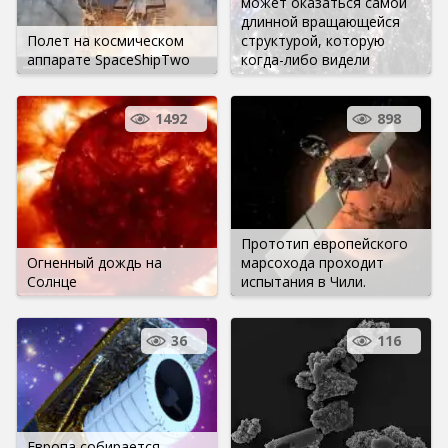
может оказаться самой
длинной вращающейся
Полет на космическом
структурой, которую
аппарате SpaceShipTwo
когда-либо видели
1492
898
Прототип европейского
Огненный дождь на
марсохода проходит
Солнце
испытания в Чили.
36
116
Европа собирается