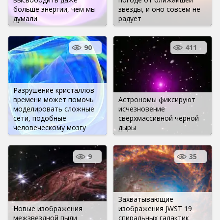
больше энергии, чем мы
звезды, и оно совсем не
думали
радует
90
411
Разрушение кристаллов
времени может помочь
Астрономы фиксируют
моделировать сложные
исчезновение
сети, подобные
сверхмассивной черной
человеческому мозгу
дыры
9
35
Захватывающие
Новые изображения
изображения JWST 19
межзвездной пыли
спиральных галактик