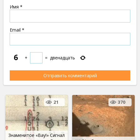
Имя
*
Email
*
+
=
двенадцать
21
370
Знаменитое «Вау!» Сигнал