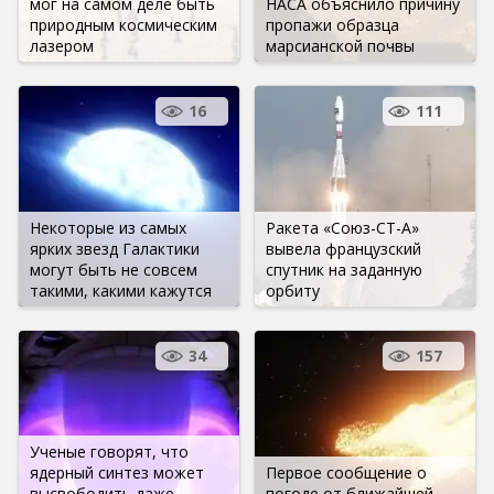
мог на самом деле быть
НАСА объяснило причину
природным космическим
пропажи образца
лазером
марсианской почвы
16
111
Некоторые из самых
Ракета «Союз-СТ-А»
ярких звезд Галактики
вывела французский
могут быть не совсем
спутник на заданную
такими, какими кажутся
орбиту
34
157
Ученые говорят, что
ядерный синтез может
Первое сообщение о
высвободить даже
погоде от ближайшей