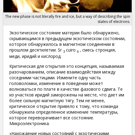
The new phase is not literally fire and ice, but a way of describing the spin
states of electrons.
Экзотическое состояние материи было обнаружено,
скрывающимся в предыдущем экзотическом состоянии,
которое обнаружилось в магнитном соединении в
прошлом десятилетии. Sr
cuiro
, смесь стронция,
3
6
меди, иридий и кислород.
Критическая для открытия-это концепция, называемая
разочарованием, описание взаимодействия между
соседними частицами. Измените одну часть
головоломки, изменение в поведении может
волноваться по плате в качестве фазового сдвига. Те
из участков иридий заморожены на месте, что дает им
более сильную магнитную тягу. Тем не менее,
критическое открытие привело к тому, что команда
обнаружила определенное изменение температуры,
которое переворачивает все состояние.
Микроэлектроника.
«Нахождение новых состояний с экзотическими