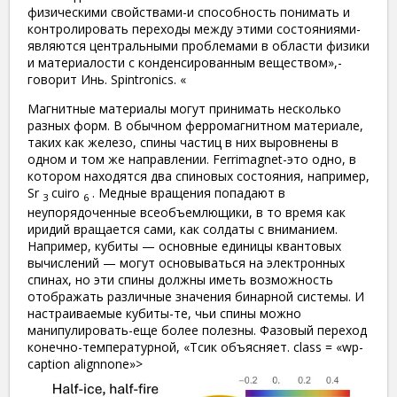
физическими свойствами-и способность понимать и
контролировать переходы между этими состояниями-
являются центральными проблемами в области физики
и материалости с конденсированным веществом»,-
говорит Инь. Spintronics. «
Магнитные материалы могут принимать несколько
разных форм. В обычном ферромагнитном материале,
таких как железо, спины частиц в них выровнены в
одном и том же направлении. Ferrimagnet-это одно, в
котором находятся два спиновых состояния, например,
Sr
cuiro
. Медные вращения попадают в
3
6
неупорядоченные всеобъемлющики, в то время как
иридий вращается сами, как солдаты с вниманием.
Например, кубиты — основные единицы квантовых
вычислений — могут основываться на электронных
спинах, но эти спины должны иметь возможность
отображать различные значения бинарной системы. И
настраиваемые кубиты-те, чьи спины можно
манипулировать-еще более полезны. Фазовый переход
конечно-температурной, «Тсик объясняет. class = «wp-
caption alignnone»>