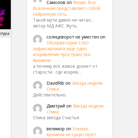
Самолов
on
Физик: Вся
Вселенная представляет собой
нейронную сеть
Такой мути давно не читал...
автор МД АФС. Жуть.
ктура
солнцеворот не уместен
on
Обсерватория LIGO
зафиксировала еще одно
искривление пространства-
времени
а почему всё живое дохнет от
старости . где искрев…
DavidRib
on
Звезда недели:
Спика
Действительно.
Дмитрий
on
Звезда недели:
Спика
Спика звезда Счастья
велимор
on
Ученые:
времени не существует