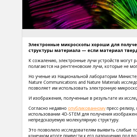
Электронные микроскопы хороши для получ
структуры материала — если материал твер
К сожалению, электронные лучи устройств могут 
полагаются на рентгеновские лучи, которые не мо
Но ученые из Национальной лаборатории Министер
Nature Communications and Nature Materials иссл
позволяет им использовать электронную микроско
И изображения, полученные в результате их иссле
Согласно недавно
опубликованному
пресс-релизу,
использовании 4D-STEM для получения изображен
непредсказуемую молекулярную структуру.
Это позволило исследователям выявить слабые то
конечном итоге привести к его разрушению под в