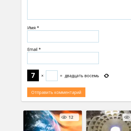
Имя
*
Email
*
×
=
двадцать восемь
12