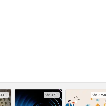
33
37
2758