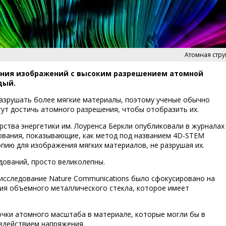
Атомная стру
ения изображений с высоким разрешением атомной
дый.
разрушать более мягкие материалы, поэтому ученые обычно
гут достичь атомного разрешения, чтобы отобразить их.
ства энергетики им. Лоуренса Беркли опубликовали в журналах
едования, показывающие, как метод под названием 4D-STEM
пию для изображения мягких материалов, не разрушая их.
дований, просто великолепны.
 исследование Nature Communications было сфокусировано на
ия объемного металлического стекла, которое имеет
чки атомного масштаба в материале, которые могли бы в
оздействием напряжения.