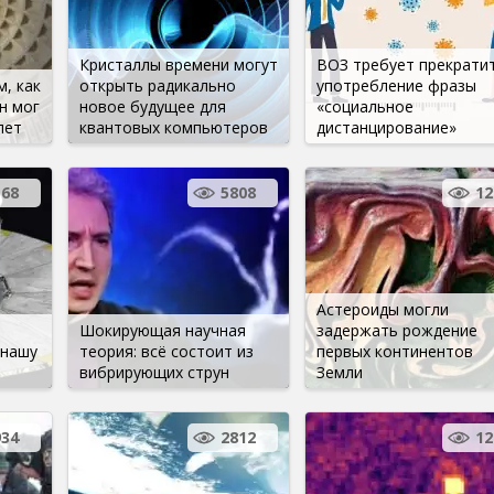
Кристаллы времени могут
ВОЗ требует прекрати
, как
открыть радикально
употребление фразы
н мог
новое будущее для
«социальное
лет
квантовых компьютеров
дистанцирование»
168
5808
12
Астероиды могли
Шокирующая научная
задержать рождение
 нашу
теория: всё состоит из
первых континентов
вибрирующих струн
Земли
934
2812
12