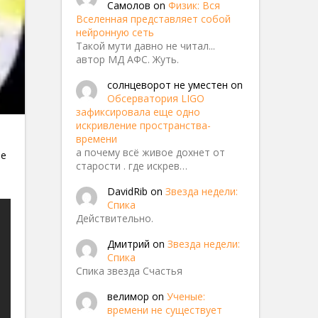
Самолов
on
Физик: Вся
Вселенная представляет собой
нейронную сеть
Такой мути давно не читал...
автор МД АФС. Жуть.
солнцеворот не уместен
on
Обсерватория LIGO
зафиксировала еще одно
искривление пространства-
времени
а почему всё живое дохнет от
те
старости . где искрев…
95154
DavidRib
on
Звезда недели:
Спика
Действительно.
Дмитрий
on
Звезда недели:
Спика
Спика звезда Счастья
велимор
on
Ученые:
времени не существует