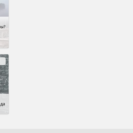
ры?
нда