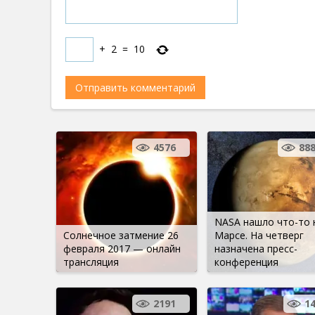
+
2
=
10
4576
88
NASA нашло что-то 
Солнечное затмение 26
Марсе. На четверг
февраля 2017 — онлайн
назначена пресс-
трансляция
конференция
2191
1