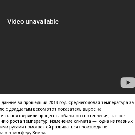
 данные за прошедший 2013 год. Среднегодовая температура за
ию с двадцатым веком этот показатель вырос на
пять подтвердили процесс глобального потепления, так же
ению роста температур. Изменение климата —
одна из главных
оими руками помогает ей развиваться производя не
на в атмосферу Земли.