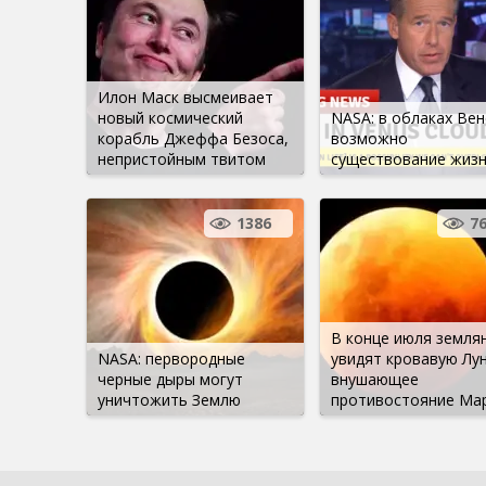
Илон Маск высмеивает
новый космический
NASA: в облаках Ве
корабль Джеффа Безоса,
возможно
непристойным твитом
существование жиз
1386
7
В конце июля земля
NASA: первородные
увидят кровавую Лун
черные дыры могут
внушающее
уничтожить Землю
противостояние Ма