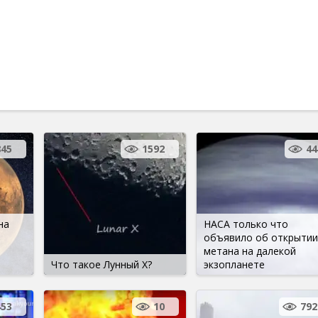
845
1592
44
на
НАСА только что
объявило об открытии
метана на далекой
Что такое Лунный X?
экзопланете
453
10
792