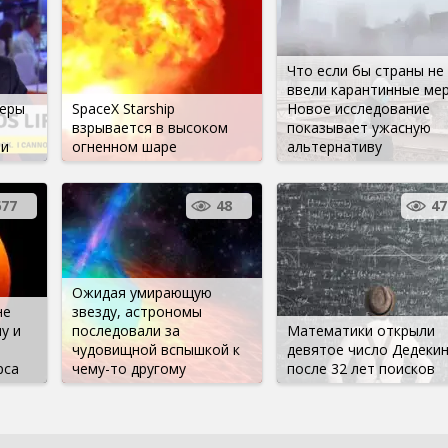
Что если бы страны не
ввели карантинные ме
неры
SpaceX Starship
Новое исследование
взрывается в высоком
показывает ужасную
ни
огненном шаре
альтернативу
677
48
47
Ожидая умирающую
не
звезду, астрономы
у и
последовали за
Математики открыли
чудовищной вспышкой к
девятое число Дедеки
рса
чему-то другому
после 32 лет поисков