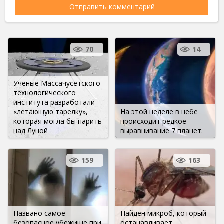
70
14
Ученые Массачусетского
технологического
института разработали
«летающую тарелку»,
На этой неделе в небе
которая могла бы парить
происходит редкое
над Луной
выравнивание 7 планет.
159
163
Названо самое
Найден микроб, который
безопасное убежище при
останавливает