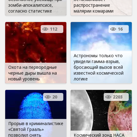
зомби-апокалипсисе,
распространение
согласно статистике
малярии комарами
112
16
Астрономы только что
увидели гамма-взрыв,
Охота на первородные
бросающий вызов всей
черные дыры вышла на
известной космической
новый уровень
логике
20
2203
Прорыв в криминалистике
«Святой Грааль»
позволил снять
Космический зонд НАСА