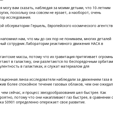
 я могу вам сказать, наблюдая за моими детьми, что 10-летним
ругих, поскольку она совсем не ерзает, а наоборот, очень
тор исследования.
й обсерватории Гершель, Европейского космического агентств
 напомнил нам, что мы до сих пор не понимаем, многих деталей
чный сотрудник Лаборатории реактивного движения НАСА в
гантские массы, потому что их гравитация притягивает огромны
етают в галактику, они разлетаются по беспорядочным орбитам
лентность в галактиках, и служат материалом для
итационная линза исследователи наблюдали за движением газа в
жив более спокойное течение газовых облаков, чем они ожидал
 чем сейчас, и процесс звездообразования шел быстрее. Как
роятно, потому что они накапливают газ быстрее, в сравнении 
ика S0901 определенно опережает свое развитие.