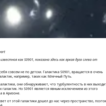
wart
звестноя как S0901, показана здесь как яркая дуга слева от
бя совсем не по детски. Галактика S0901, вращается в очень
лактик, например, таких как Млечный Путь.
алактики, они обнаруживают, что турбулентность в них выходи
х галактик. Но S0901 является явным исключением из этого
news201404301
а в Аризоне.
ет от этой галактики дошел до нас через пространство, поэто
й.