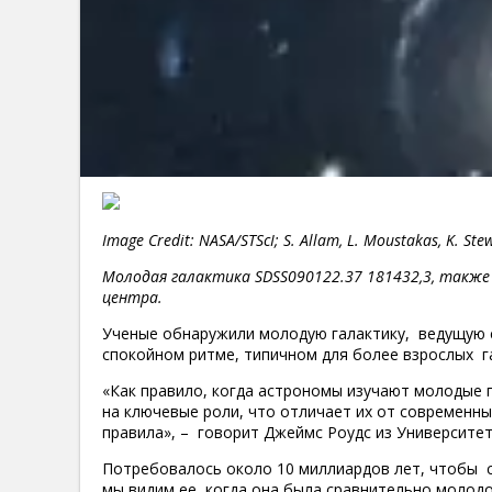
Image Credit: NASA/STScI; S. Allam, L. Moustakas, K. Ste
Молодая галактика SDSS090122.37 181432,3, также и
центра.
Ученые обнаружили молодую галактику, ведущую се
спокойном ритме, типичном для более взрослых га
«Как правило, когда астрономы изучают молодые г
на ключевые роли, что отличает их от современны
правила», – говорит Джеймс Роудс из Университет
Потребовалось около 10 миллиардов лет, чтобы св
мы видим ее, когда она была сравнительно молодо