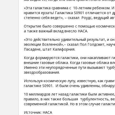
«Эта галактика сравнима с 10-летним ребенком. И
нравится ерзать! Галактика S0901 отличается от д
степенно себя ведет», – сказал Роудс, ведущий ав
Открытие было совершенно с помощью космическо
а также важный вклад внесло НАСА.
«Это действительно удивительный результат, и он
эволюции Вселенной»,– сказал Пол Голдсмит, нау
Пасадене, штат Калифорния.
Когда формируются галактики, они накапливают ги
внешние газовые облака. Когда газовые облака вл
Именно эти неупорядоченные пути вызывают турбу
звездообразования.
Используя космическую лупу, известную, как грав
галактике S0901. И были очень удивленны, обнару
10 миллиардов лет назад галактики были активнее,
правило, в них также большая турбулентность, ве
современной галактикой. Но в этом случае галакт
Источник: НАСА