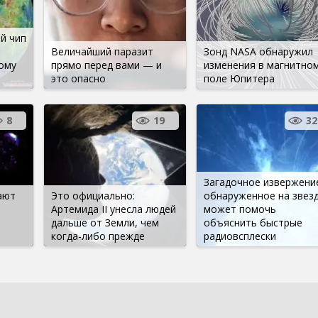
й чип
Величайший паразит
Зонд NASA обнаружил
ому
прямо перед вами — и
изменения в магнитно
это опасно
поле Юпитера
8
19
32
Загадочное извержени
ают
Это официально:
обнаруженное на звезд
Артемида II унесла людей
может помочь
дальше от Земли, чем
объяснить быстрые
когда-либо прежде
радиовсплески