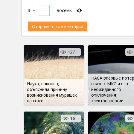
3
+
=
восемь
127
НАСА впервые поте
Наука, наконец,
связь с МКС из-за
объяснила причину
неожиданного
возникновения мурашек
отключения
на коже
электроэнергии
16