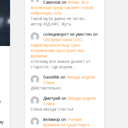
Самолов
on
Физик: Вся
Вселенная представляет собой
нейронную сеть
Такой мути давно не читал...
автор МД АФС. Жуть.
солнцеворот не уместен
on
Обсерватория LIGO
зафиксировала еще одно
искривление пространства-
времени
а почему всё живое дохнет от
старости . где искрев…
DavidRib
on
Звезда недели:
Спика
Действительно.
Дмитрий
on
Звезда недели:
т
Спика
Спика звезда Счастья
54413
велимор
on
Ученые:
му
времени не существует