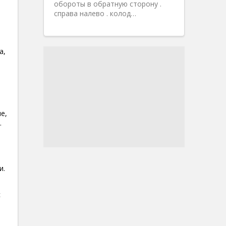
обороты в обратную сторону .
справа налево . колод…
а,
е,
.
и.
с