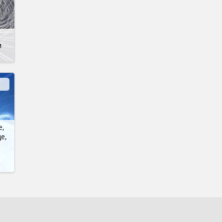
м
е,
е,