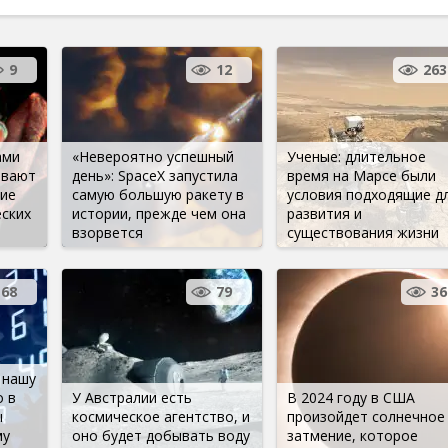
9
12
263
ами
«Невероятно успешный
Ученые: длительное
ывают
день»: SpaceX запустила
время на Марсе были
ие
самую большую ракету в
условия подходящие д
еских
истории, прежде чем она
развития и
взорвется
существования жизни
168
79
36
 нашу
о в
У Австралии есть
В 2024 году в США
ы
космическое агентство, и
произойдет солнечное
му
оно будет добывать воду
затмение, которое