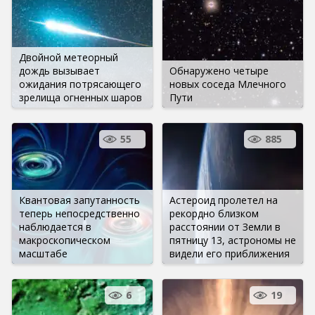
Двойной метеорный
дождь вызывает
Обнаружено четыре
ожидания потрясающего
новых соседа Млечного
зрелища огненных шаров
Пути
55
885
Квантовая запутанность
Астероид пролетел на
теперь непосредственно
рекордно близком
наблюдается в
расстоянии от Земли в
макроскопическом
пятницу 13, астрономы не
масштабе
видели его приближения
6
19