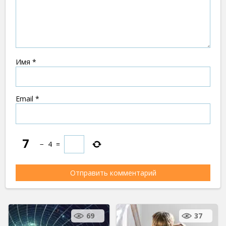
Имя
*
Email
*
−
4
=
69
37