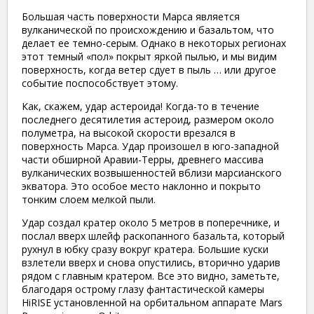
Большая часть поверхности Марса является
вулканической по происхождению и базальтом, что
делает ее темно-серым. Однако в некоторых регионах
этот темный «пол» покрыт яркой пылью, и мы видим
поверхность, когда ветер сдует в пыль … или другое
событие поспособствует этому.
Как, скажем, удар астероида! Когда-то в течение
последнего десятилетия астероид, размером около
полуметра, на высокой скорости врезался в
поверхность Марса. Удар произошел в юго-западной
части обширной Аравии-Терры, древнего массива
вулканических возвышенностей вблизи марсианского
экватора. Это особое место наклонно и покрыто
тонким слоем мелкой пыли.
Удар создал кратер около 5 метров в поперечнике, и
послал вверх шлейф раскопанного базальта, который
рухнул в юбку сразу вокруг кратера. Большие куски
взлетели вверх и снова опустились, вторично ударив
рядом с главным кратером. Все это видно, заметьте,
благодаря острому глазу фантастической камеры
HiRISE установленной на орбитальном аппарате Mars