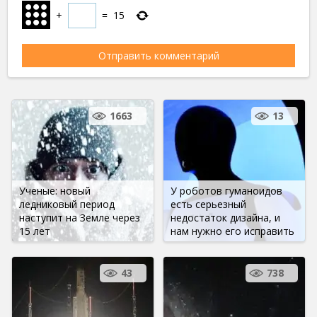
+
=
15
1663
13
Ученые: новый
У роботов гуманоидов
ледниковый период
есть серьезный
наступит на Земле через
недостаток дизайна, и
15 лет
нам нужно его исправить
43
738