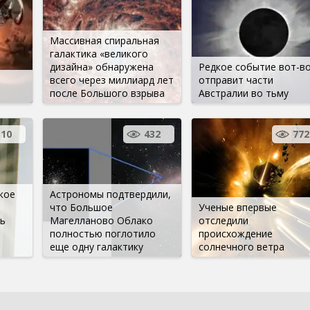
Массивная спиральная
галактика «великого
дизайна» обнаружена
Редкое событие вот-в
всего через миллиард лет
отправит части
после Большого взрыва
Австралии во тьму
10
432
772
кое
Астрономы подтвердили,
что Большое
Ученые впервые
ь
Магелланово Облако
отследили
полностью поглотило
происхождение
еще одну галактику
солнечного ветра