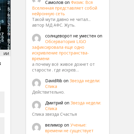
Самолов
on
Физик: Вся
Вселенная представляет собой
нейронную сеть
Такой мути давно не читал...
автор МД АФС. Жуть.
солнцеворот не уместен
on
Обсерватория LIGO
зафиксировала еще одно
искривление пространства-
ИИ
времени
х
а почему всё живое дохнет от
старости . где искрев…
DavidRib
on
Звезда недели:
Спика
Действительно.
Дмитрий
on
Звезда недели:
Спика
Спика звезда Счастья
велимор
on
Ученые:
времени не существует