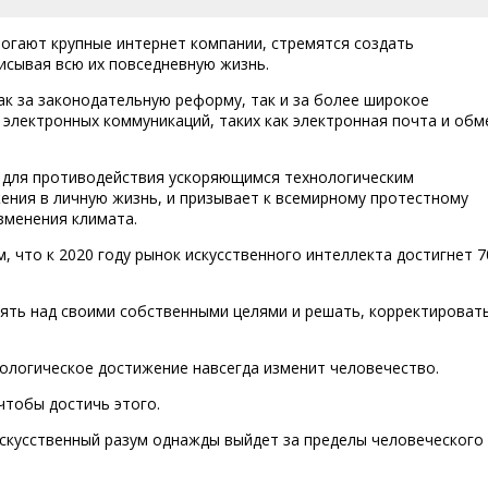
могают крупные интернет компании, стремятся создать
исывая всю их повседневную жизнь.
ак за законодательную реформу, так и за более широкое
электронных коммуникаций, таких как электронная почта и обм
о для противодействия ускоряющимся технологическим
ния в личную жизнь, и призывает к всемирному протестному
зменения климата.
, что к 2020 году рынок искусственного интеллекта достигнет 7
ть над своими собственными целями и решать, корректироват
нологическое достижение навсегда изменит человечество.
чтобы достичь этого.
искусственный разум однажды выйдет за пределы человеческого