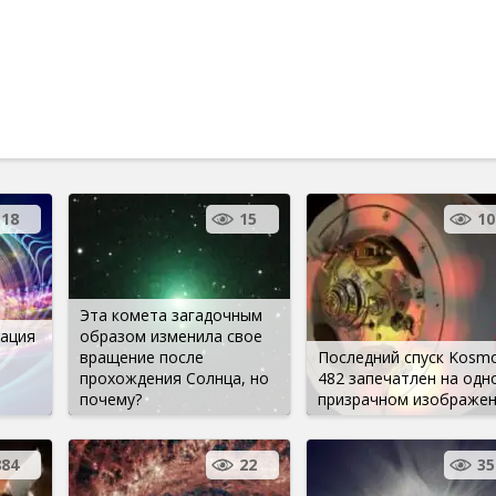
18
15
10
Эта комета загадочным
ация
образом изменила свое
вращение после
Последний спуск Kosm
прохождения Солнца, но
482 запечатлен на одн
почему?
призрачном изображе
884
22
35