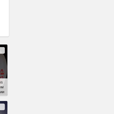
os
ом
нии