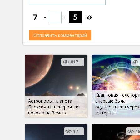
−
=
817
Квантовая телепорт
Астрономы: планета
впервые была
Проксима b невероятно
осуществлена ​​через
похожа на Землю
Интернет
17
1