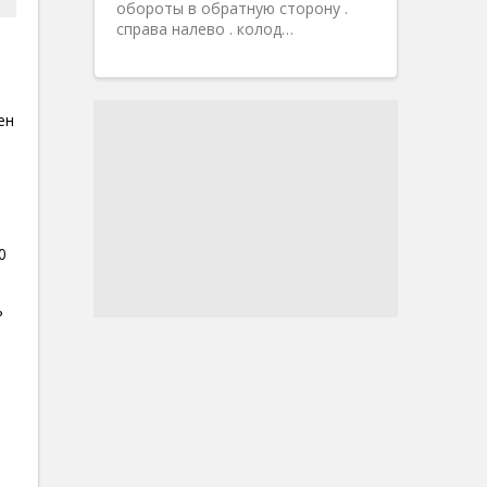
обороты в обратную сторону .
справа налево . колод…
ен
0
ь