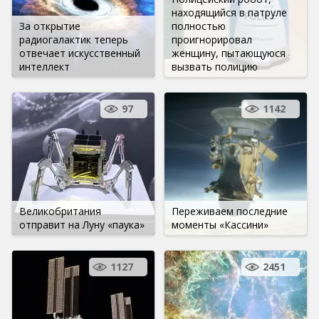
находящийся в патруле
За открытие
полностью
радиогалактик теперь
проигнорировал
отвечает искусственный
женщину, пытающуюся
интеллект
вызвать полицию
97
1142
Великобритания
Переживаем последние
отправит на Луну «паука»
моменты «Кассини»
1127
2451