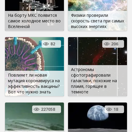
На борту МКС появится
Физики проверили
самое холодное место во
скорость света при самых
Вселенной
высоких энергиях
82
206
Астрономы
Повлияет ли новая
сфотографировали
мутация коронавируса на
галактики, похожие на
эффективность вакцины?
пламя, горящее в
Вот что нужно знать
темноте
227058
18