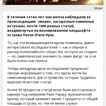
Моаи
В течение сотен лет они молча наблюдали за
происходящим: «моаи», загадочные каменные
истуканы, почти 1000 резных статуй,
воздвигнутых на изолированном ландшафте
острова Пасхи (Рапа-Нуи).
То, как эти возвышающиеся идолы появились, давно
интересовало исследователей — как и обычаи и
распад полинезийского общества, которое их создало
— но символическая значимость самих фигур так и не
была полностью понята.
Теперь международное исследование предлагает
свежую информацию о том, что идолы могли бы
символизировать для островитян, которые трудились
вырезая гигантские статуи.
Более 90 процентов статуй моаи были изготовлены в
карьере под названием Рано Рараку: вулканический
кратер, который занимает менее 1 процента от общей
площади острова, но тем не менее служил