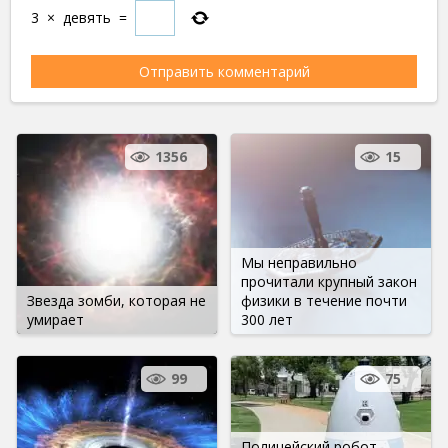
3
×
девять
=
1356
15
Мы неправильно
прочитали крупный закон
Звезда зомби, которая не
физики в течение почти
умирает
300 лет
99
75
Полицейский робот,