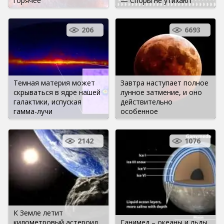
горячее
— Споры не утихают
206
6693
Темная материя может
Завтра наступает полное
скрываться в ядре нашей
лунное затмение, и оно
галактики, испуская
действительно
гамма-лучи
особенное
2142
1076
К Земле летит
километровый астероид.
Ганимед – океаны и льды