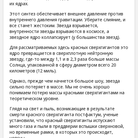
их ядрах.
Этот синтез обеспечивает внешнее давление против
внутреннего давления гравитации. Уберите слияние, и
все станет жестоким. Звезда взрывается,
внутренности звезды взрываются в космосе, а
звездное ядро ​​коллапсирует (у большинства звезд).
Для рассматриваемых здесь красных сверхгигантов это
ядро ​​превращается в сверхплотную нейтронную
звезду, где-то между 1,1 и в 2,3 раза больше массы
Солнца, упакованной в сферу диаметром всего 20
километров (12 миль).
Однако, прежде чем начнется большое шоу, звезда
сильно потеряет в массе. Мы не очень хорошо
понимаем потерю массы красными сверхгигантами на
теоретическом уровне.
Глядя на свет и пыль, возникающие в результате
смерти красного сверхгиганта постфактум, ученые
установили, что красный сверхгиганты испускают
много газа и пыли в преддверии вспышки сверхновой,
но временные рамки, в которых это происходит,
неясны.