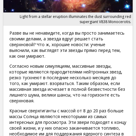
Light from a stellar eruption illuminates the dust surrounding red
supergiant V838 Monocerotis.
Разве вы не ненавидите, когда вы просто занимаетесь
своими делами, а звезда вдруг решает стать
сверхновой? Что ж, хорошие новости: ученые
выяснили, как выглядят эти звезды прямо перед тем,
как они умирают.
Согласно новым симуляциям, массивные звезды,
которые являются прародителями нейтронных звезд,
резко тускнеют в последние несколько месяцев до
того, как умирают. взорваться. Таким образом, если
массивная звезда исчезает в полной безвестности без
лишнего шума, велики шансы, что на горизонте есть
сверхновая.
Красные сверхгиганты с массой от 8 до 20 раз больше
массы Солнца являются некоторыми из самых
интересных для просмотра. Эти звери подходят к концу
своей жизни, и у них опасно заканчивается топливо,
необходимое им для поддержания ядерного синтеза в