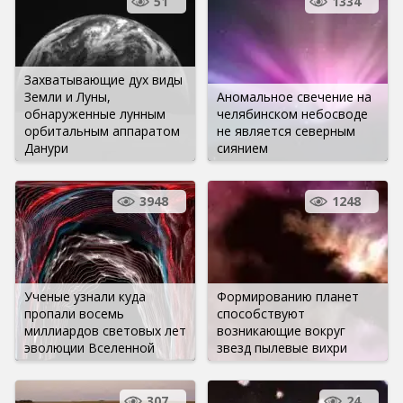
51
1334
Захватывающие дух виды
Земли и Луны,
Аномальное свечение на
обнаруженные лунным
челябинском небосводе
орбитальным аппаратом
не является северным
Данури
сиянием
3948
1248
Ученые узнали куда
Формированию планет
пропали восемь
способствуют
миллиардов световых лет
возникающие вокруг
эволюции Вселенной
звезд пылевые вихри
307
24