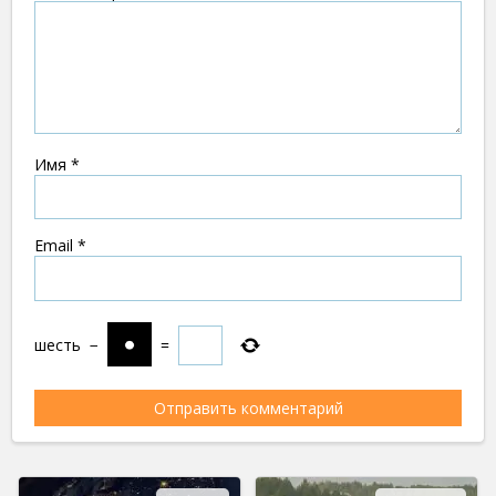
Имя
*
Email
*
шесть
−
=