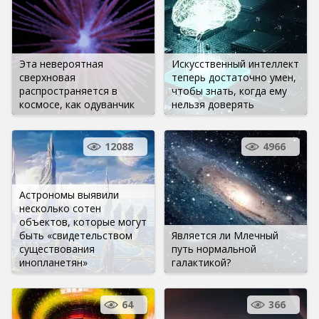
Эта невероятная
Искусственный интеллект
сверхновая
теперь достаточно умен,
распространяется в
чтобы знать, когда ему
космосе, как одуванчик
нельзя доверять
12088
4966
Астрономы выявили
несколько сотен
объектов, которые могут
быть «свидетельством
Является ли Млечный
существования
путь нормальной
инопланетян»
галактикой?
64
366