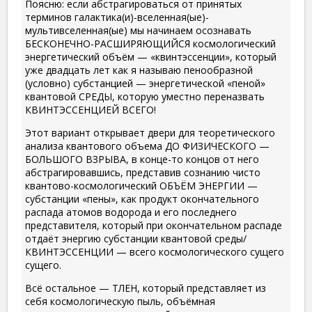
Поясню: если абстрагироваться от принятых
терминов галактика(и)-вселенная(ые)-
мультивселенная(ые) мы начинаем осознавать
БЕСКОНЕЧНО-РАСШИРЯЮЩИЙСЯ космологический
энергетический объём — «квинтэссенции», который
уже двадцать лет как я называю пенообразной
(условно) субстанцией — энергетической «пеной»
квантовой СРЕДЫ, которую уместно переназвать
КВИНТЭССЕНЦИЕЙ ВСЕГО!
Этот вариант открывает двери для теоретического
анализа квантового объема ДО ФИЗИЧЕСКОГО —
БОЛЬШОГО ВЗРЫВА, в конце-то концов от него
абстрагировавшись, представив сознанию чисто
квантово-космологический ОБЪЁМ ЭНЕРГИИ —
субстанции «пены», как продукт окончательного
распада атомов водорода и его последнего
представителя, который при окончательном распаде
отдаёт энергию субстанции квантовой среды/
КВИНТЭССЕНЦИИ — всего космологического сущего
сущего.
Всё остальное — ТЛЕН, который представляет из
себя космологическую пыль, объёмная