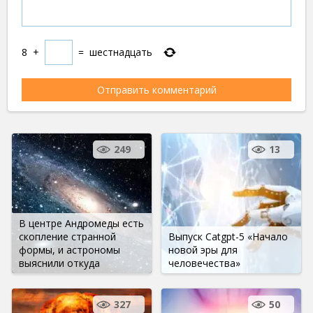
8
+
=
шестнадцать
249
13
В центре Андромеды есть
скопление странной
Выпуск Catgpt-5 «Начало
формы, и астрономы
новой эры для
выяснили откуда
человечества»
327
50