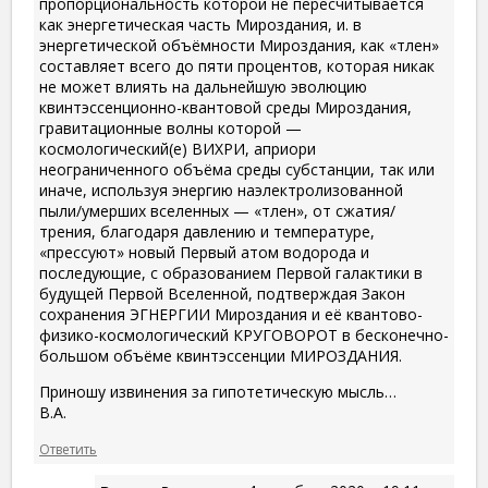
пропорциональность которой не пересчитывается
как энергетическая часть Мироздания, и. в
энергетической объёмности Мироздания, как «тлен»
составляет всего до пяти процентов, которая никак
не может влиять на дальнейшую эволюцию
квинтэссенционно-квантовой среды Мироздания,
гравитационные волны которой —
космологический(е) ВИХРИ, априори
неограниченного объёма среды субстанции, так или
иначе, используя энергию наэлектролизованной
пыли/умерших вселенных — «тлен», от сжатия/
трения, благодаря давлению и температуре,
«прессуют» новый Первый атом водорода и
последующие, с образованием Первой галактики в
будущей Первой Вселенной, подтверждая Закон
сохранения ЭГНЕРГИИ Мироздания и её квантово-
физико-космологический КРУГОВОРОТ в бесконечно-
большом объёме квинтэссенции МИРОЗДАНИЯ.
Приношу извинения за гипотетическую мысль…
В.А.
Ответить