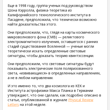
Еще в 1998 году, группа ученых под руководством
Шона Кэрролла, физика-теоретика из
Калифорнийского технологического института в
Пасадене, предположила, что технически возможно
найти доказательства этого.
Они предположили, что, глядя на карты космического
микроволнового фона (CMB) — реликтового
электромагнитного излучения, оставшегося с ранних
стадий существования Вселенной — ученые могли
теоретически искать определенные световые
сигнатуры, чтобы доказать теорию квинтэссенции.
Они предположили, что световые сигнатуры будут
показывать электрические поля поляризованного
света, «извивающиеся» в определенных направлениях,
а не в любом направлении.
И это именно то, что два космолога из KEK и
Института астрофизики Макса Планка в Германии
утверждают, что они сделали, как подробно описано в
статье, опубликованной в журнале
Physical Review
Letters
на этой неделе.