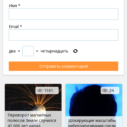
Имя
*
Email
*
два
×
=
четырнадцать
1581
24
Переворот магнитных
полюсов Земли случился
Шокирующие масштабы
42 000 лет назад.
киберзапугивания среди