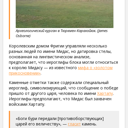
Археологический курган в Тюркмен-Карахойюк. (James
Osborne)
Королевским домом Фригии управляли несколько
разных людей по имени Мидас, но датировка стелы,
основанная на лингвистическом анализе,
предполагает, что иероглифы блока могли относиться
к королю Мидасу — из известного
мифа о «золотом
прикосновении»
.
Каменные отметки также содержали специальный
иероглиф, символизирующий, что сообщение о победе
пришло от другого царя, человека по имени
Хартапу
.
Иероглифы предполагают, что Мидас был захвачен
войсками Хартапу.
«Боги бури передали [противоборствующих]
царей его величеству», —
гласит
камень.