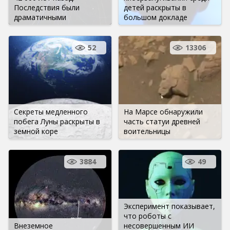
Последствия были
детей раскрыты в
драматичными
большом докладе
52
13306
Секреты медленного
На Марсе обнаружили
побега Луны раскрыты в
часть статуи древней
земной коре
воительницы
3884
49
Эксперимент показывает,
что роботы с
Внеземное
несовершенным ИИ