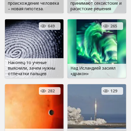
происхождение человека
принимают сексистские и
– новая гипотеза.
расистские решения
649
265
Наконец-то ученые
выяснили, зачем нужны
Над Исландией засиял
отпечатки пальцев
«дракон»
282
129