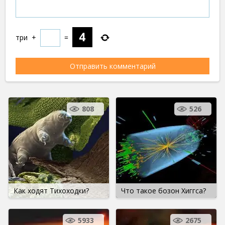
три
+
=
808
526
Как ходят Тихоходки?
Что такое бозон Хиггса?
5933
2675