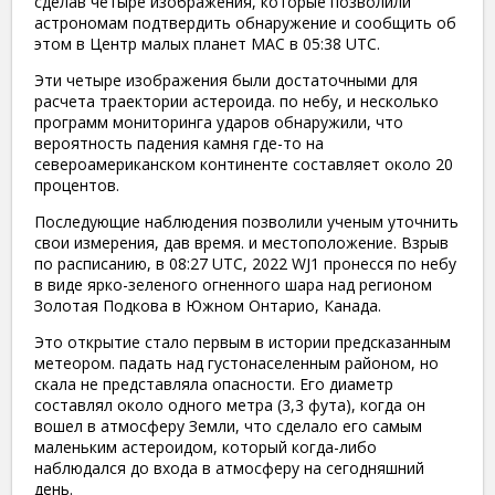
сделав четыре изображения, которые позволили
астрономам подтвердить обнаружение и сообщить об
этом в Центр малых планет МАС в 05:38 UTC.
Эти четыре изображения были достаточными для
расчета траектории астероида. по небу, и несколько
программ мониторинга ударов обнаружили, что
вероятность падения камня где-то на
североамериканском континенте составляет около 20
процентов.
Последующие наблюдения позволили ученым уточнить
свои измерения, дав время. и местоположение. Взрыв
по расписанию, в 08:27 UTC, 2022 WJ1 пронесся по небу
в виде ярко-зеленого огненного шара над регионом
Золотая Подкова в Южном Онтарио, Канада.
Это открытие стало первым в истории предсказанным
метеором. падать над густонаселенным районом, но
скала не представляла опасности. Его диаметр
составлял около одного метра (3,3 фута), когда он
вошел в атмосферу Земли, что сделало его самым
маленьким астероидом, который когда-либо
наблюдался до входа в атмосферу на сегодняшний
день.