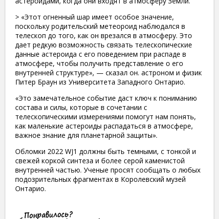
астероидами, когда они входят в атмосферу Земли.
> «Этот огненный шар имеет особое значение,
поскольку родительский метеороид наблюдался в
телескоп до того, как он врезался в атмосферу. Это
дает редкую возможность связать телескопические
данные астероида с его поведением при распаде в
атмосфере, чтобы получить представление о его
внутренней структуре», — сказал он. астроном и физик
Питер Браун из Университета Западного Онтарио.
«Это замечательное событие даст ключ к пониманию
состава и силы, которые в сочетании с
телескопическими измерениями помогут нам понять,
как маленькие астероиды распадаться в атмосфере,
важное знание для планетарной защиты».
Обломки 2022 WJ1 должны быть темными, с тонкой и
свежей коркой синтеза и более серой каменистой
внутренней частью. Ученые просят сообщать о любых
подозрительных фрагментах в Королевский музей
Онтарио.