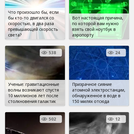
Что произошло бы, если
бы кто-то двигался со
Вот настоящая причина,
скоростью, в два раза
по которой вам нужно
превышающей скорость
взять свой ноутбук в
света?
аэропорту
538
24
Ученые: гравитационные
Призрачное сияние
волны возникают спустя
атомной электростанции,
10 миллионов лет после
обнаруженное в воде в
столкновения галактик
150 милях отсюда
502
12