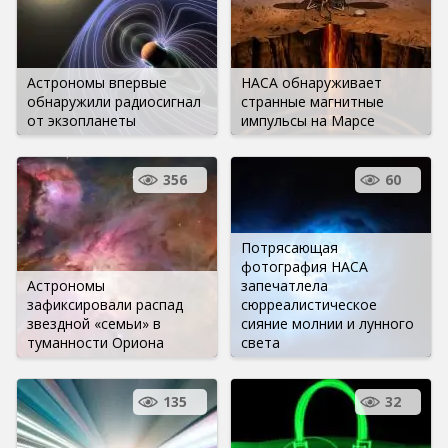
Астрономы впервые
НАСА обнаруживает
обнаружили радиосигнал
странные магнитные
от экзопланеты
импульсы на Марсе
356
60
Потрясающая
фотография НАСА
Астрономы
запечатлела
зафиксировали распад
сюрреалистическое
звездной «семьи» в
сияние молнии и лунного
туманности Ориона
света
135
32