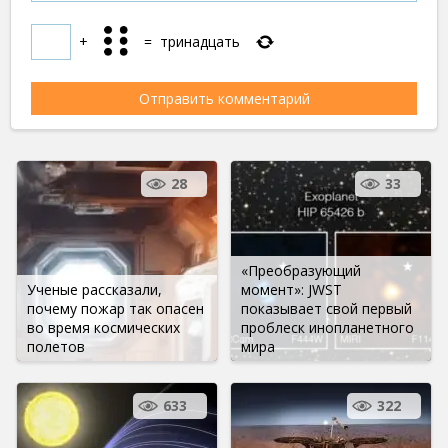
+
=
тринадцать
28
33
«Преобразующий
Ученые рассказали,
момент»: JWST
почему пожар так опасен
показывает свой первый
во время космических
проблеск инопланетного
полетов
мира
633
322