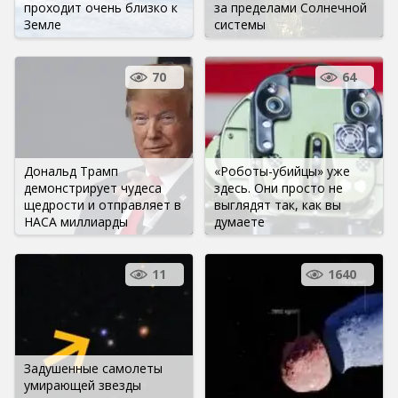
проходит очень близко к
за пределами Солнечной
Земле
системы
70
64
Дональд Трамп
«Роботы-убийцы» уже
демонстрирует чудеса
здесь. Они просто не
щедрости и отправляет в
выглядят так, как вы
НАСА миллиарды
думаете
11
1640
Задушенные самолеты
умирающей звезды