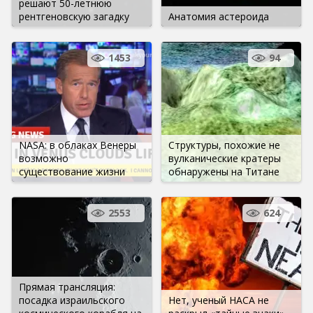
решают 50-летнюю
рентгеновскую загадку
Анатомия астероида
1453
94
NASA: в облаках Венеры
Структуры, похожие не
возможно
вулканические кратеры
существование жизни
обнаружены на Титане
2553
624
Прямая трансляция:
посадка израильского
Нет, ученый НАСА не