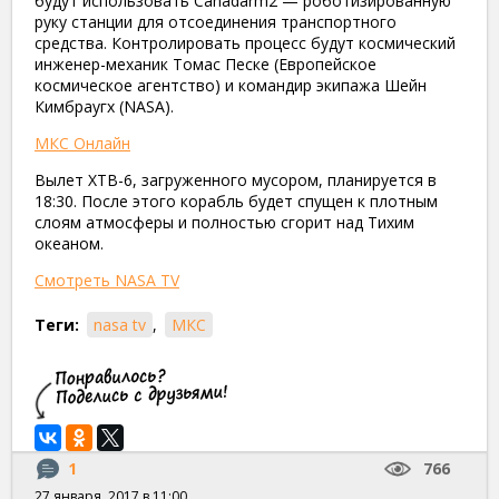
будут использовать Canadarm2 — роботизированную
руку станции для отсоединения транспортного
средства.
Контролировать процесс будут
космический
инженер-механик Томас Песке (Европейское
космическое агентство) и командир экипажа Шейн
Кимбраугх (
NASA
).
МКС Онлайн
Вылет ХТВ-6, загруженного мусором, планируется в
18:30. После этого корабль будет спущен к плотным
слоям атмосферы и полностью сгорит над Тихим
океаном.
Смотреть NASA TV
Теги:
nasa tv
,
МКС
1
766
27 января, 2017 в 11:00