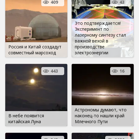
409
43
Это подтверждается!
Эксперимент по
лазерному синтезу стал
важной вехой в
Россия и Китай создадут
производстве
совместный марсоход
электроэнергии
443
16
Астрономы думают, что
В небе появится
наконец-то нашли край
китайская Луна
Млечного Пути