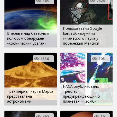
345
2626
Пользователи Google
Впервые над Северным
Earth обнаружили
полюсом обнаружен
гигантского паука у
«космический ураган»
побережья Мексики
1536
105
НАСА опубликовало
Трех мерная карта Марса
трейлер,
представлена
предупреждающий о
астрономами
планетах — зомби
492
30