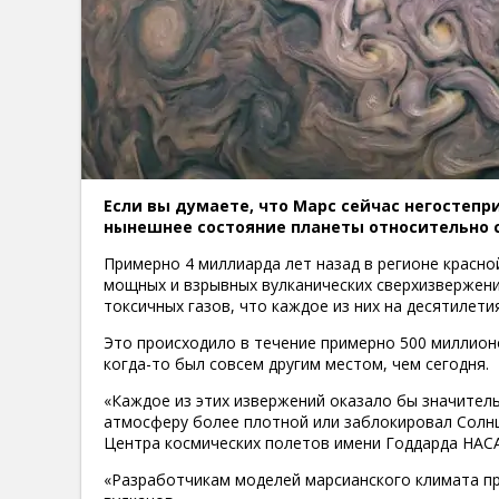
Если вы думаете, что Марс сейчас негостепр
нынешнее состояние планеты относительно 
Примерно 4 миллиарда лет назад в регионе красн
мощных и взрывных вулканических сверхизвержени
токсичных газов, что каждое из них на десятилети
Это происходило в течение примерно 500 миллионо
когда-то был совсем другим местом, чем сегодня.
«Каждое из этих извержений оказало бы значител
атмосферу более плотной или заблокировал Солнце
Центра космических полетов имени Годдарда НАСА
«Разработчикам моделей марсианского климата п