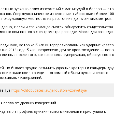
естных вулканических извержений с магнитудой 8 баллов — это
лканов. Сверхвулканическое извержение выбрасывает более 10
на окружающую местность на расстояние до тысяч километров.
 давно, Велли и его команда смогли обнаружить свидетельства
омощью компактного спектрометра разведки Марса для разведки
падинами, которые были интерпретированы как ударные кратер
татье 2013 года было предложено другое происхождение — вовс
авленные после того, как взорвался супервулкан, образуя своег
ей, но бывает трудно отличить ударные кратеры и кальдеры дру
му они искали кое-что еще — огромный объем вулканического
лоссальных извержений.
те тут
https://chtobudetesli.ru/jellouston-vzorvetsya/
я пепла от древних извержений.
нда взяла профиль вулканических минералов и приступила к