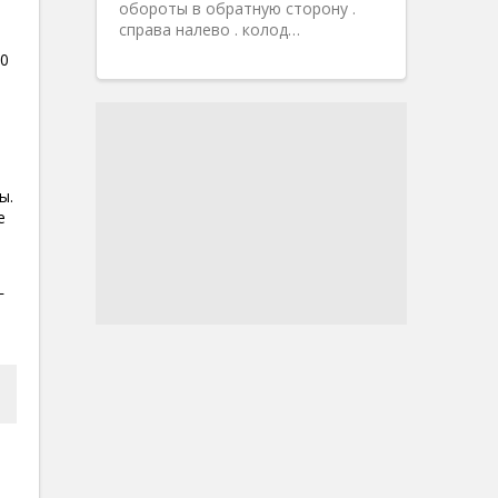
обороты в обратную сторону .
справа налево . колод…
00
ы.
е
о
г