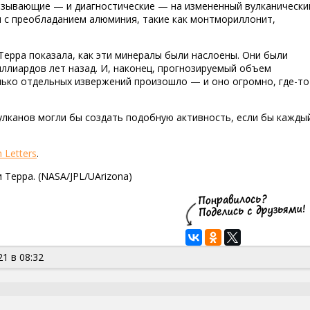
азывающие — и диагностические — на измененный вулканически
ы с преобладанием алюминия, такие как монтмориллонит,
Терра показала, как эти минералы были наслоены. Они были
миллиардов лет назад. И, наконец, прогнозируемый объем
лько отдельных извержений произошло — и оно огромно, где-то
улканов могли бы создать подобную активность, если бы кажды
 Letters
.
Терра. (NASA/JPL/UArizona)
1 в 08:32