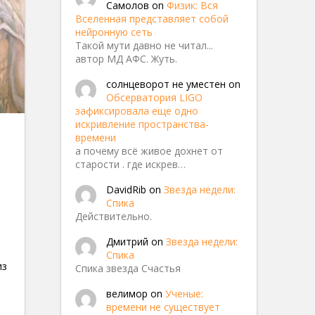
Самолов
on
Физик: Вся
Вселенная представляет собой
нейронную сеть
Такой мути давно не читал...
автор МД АФС. Жуть.
солнцеворот не уместен
on
Обсерватория LIGO
зафиксировала еще одно
марсе
искривление пространства-
времени
а почему всё живое дохнет от
старости . где искрев…
DavidRib
on
Звезда недели:
Спика
Действительно.
Дмитрий
on
Звезда недели:
Спика
из
Спика звезда Счастья
велимор
on
Ученые:
времени не существует