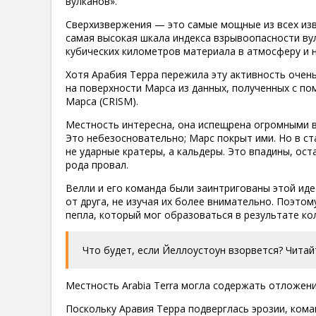
вулканов».
Сверхизвержения — это самые мощные из всех изв
самая высокая шкала индекса взрывоопасности ву
кубических километров материала в атмосферу и 
Хотя Арабия Терра пережила эту активность очень
на поверхности Марса из данных, полученных с п
Марса (CRISM).
Местность интересна, она испещрена огромными в
Это небезосновательно; Марс покрыт ими. Но в с
не ударные кратеры, а кальдеры. Это впадины, ост
рода провал.
Велли и его команда были заинтригованы этой иде
от друга, не изучая их более внимательно. Поэто
пепла, который мог образоваться в результате ко
Что будет, если Йеллоустоун взорвется? Читай
Местность Arabia Terra могла содержать отложени
Поскольку Аравия Терра подверглась эрозии, кома