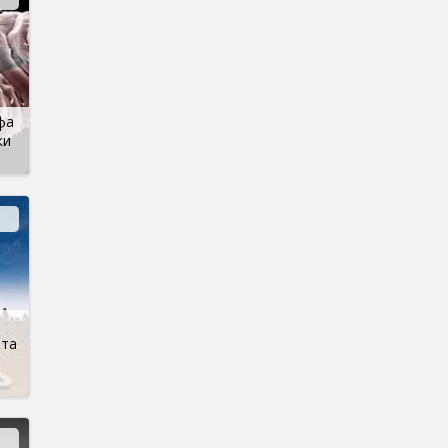
фа
ки
ота