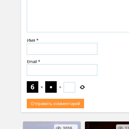
Имя
*
Email
*
×
=
3036
1