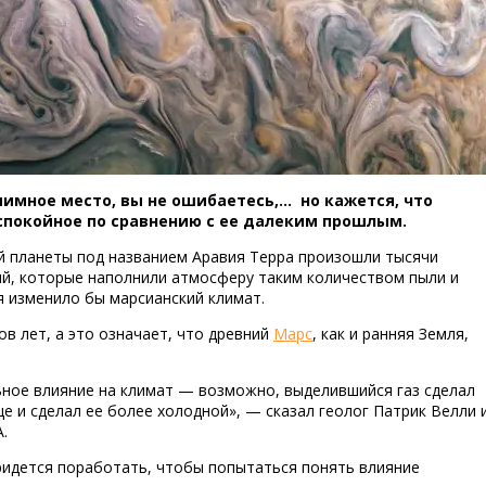
вулканы на 
иимное место, вы не ошибаетесь,… но кажется, что
спокойное по сравнению с ее далеким прошлым.
ой планеты под названием Аравия Терра произошли тысячи
й, которые наполнили атмосферу таким количеством пыли и
я изменило бы марсианский климат.
в лет, а это означает, что древний
Марс
, как и ранняя Земля,
ьное влияние на климат — возможно, выделившийся газ сделал
 и сделал ее более холодной», — сказал геолог Патрик Велли 
.
ридется поработать, чтобы попытаться понять влияние