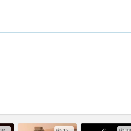
292
15
38