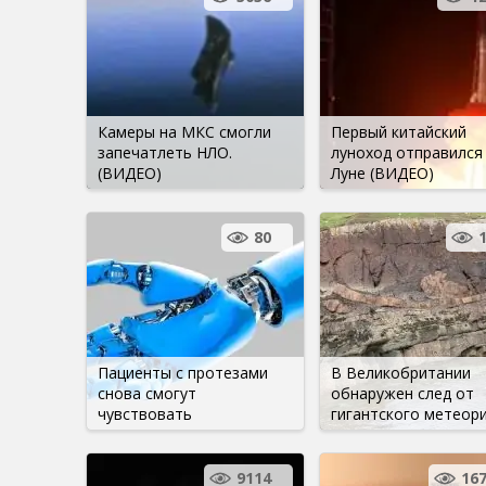
Камеры на МКС смогли
Первый китайский
запечатлеть НЛО.
луноход отправился 
(ВИДЕО)
Луне (ВИДЕО)
80
Пациенты с протезами
В Великобритании
снова смогут
обнаружен след от
чувствовать
гигантского метеор
9114
16