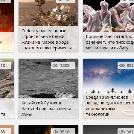
Curiosity нашел новые
строительные блоки
Космическая катастро
к
жизни на Марсе в ходе
означает, что тихоход
знакового эксперимента
могли заразить Луну
113
1238
923
Среди 10 миллионов
Китайский Луноход
звезд, ни единого шеп
Чанъэ-4 прислал снимки
инопланетных
ита
Луны
технологий
785
3516
361