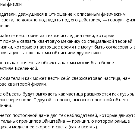
ны физики.
юдатели, движущиеся в Отношение к описанным физическим
света, не должно подпадать под его действие», — говорит физ
льше.
работе некоторые из тех же исследователей, которые
т помочь связать квантовую механику со специальной теорией
зики, которые в настоящее время не могут быть согласованы 
тацию так же, как мы объясняем другие силы. .
овать как точечные объекты, как мы могли бы в более
ективе Вселенной.
людатели и как может вести себя сверхсветовая частица, нам
ове квантовой физики.
е объекты будут выглядеть как частица расширяется как пузырь
лны через поле. С другой стороны, высокоскоростной объект
линий.
анется постоянной даже для тех наблюдателей, которые движут
ентальных принципов Эйнштейна — принцип, о котором раньше
хся медленнее скорости света (как и все мы).