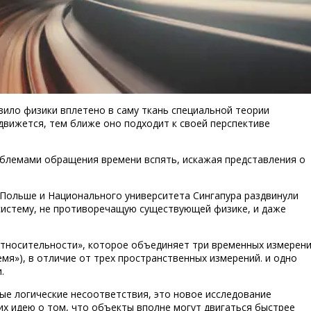
вило физики вплетено в саму ткань специальной теории
движется, тем ближе оно подходит к своей перспективе
роблемами обращения времени вспять, искажая представления о
 Польше и Национального университета Сингапура раздвинули
систему, не противоречащую существующей физике, и даже
относительности», которое объединяет три временных измерен
мя»), в отличие от трех пространственных измерений. и одно
.
ые логические несоответствия, это новое исследование
х идею о том, что объекты вполне могут двигаться быстрее