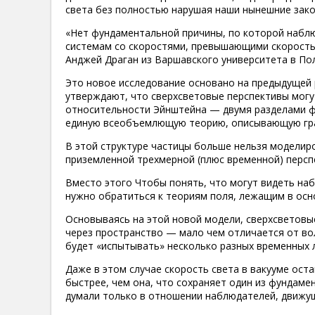
света без полностью нарушая наши нынешние зако
«Нет фундаментальной причины, по которой набл
системам со скоростями, превышающими скорость 
Анджей Драган из Варшавского университета в По
Это новое исследование основано на предыдущей 
утверждают, что сверхсветовые перспективы могу
относительности Эйнштейна — двумя разделами фи
единую всеобъемлющую теорию, описывающую грави
В этой структуре частицы больше нельзя моделир
приземленной трехмерной (плюс временной) персп
Вместо этого Чтобы понять, что могут видеть наб
нужно обратиться к теориям поля, лежащим в осн
Основываясь на этой новой модели, сверхсветовы
через пространство — мало чем отличается от во
будет «испытывать» несколько разных временных 
Даже в этом случае скорость света в вакууме ост
быстрее, чем она, что сохраняет один из фундам
думали только в отношении наблюдателей, движущи