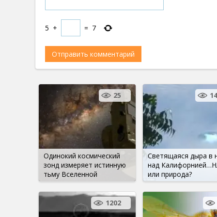
5
+
=
7
25
1
Одинокий космический
Светящаяся дыра в 
зонд измеряет истинную
над Калифорнией…
тьму Вселенной
или природа?
1202