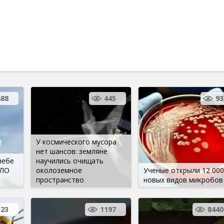
488
445
93
У космического мусора
нет шансов: земляне
небе
научились очищать
НЛО
околоземное
Ученые открыли 12 000
пространство
новых видов микробов
23
1197
8440