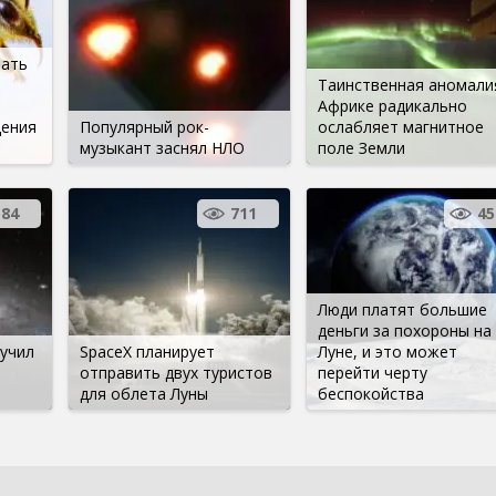
зать
Таинственная аномали
Африке радикально
щения
Популярный рок-
ослабляет магнитное
музыкант заснял НЛО
поле Земли
584
711
45
Люди платят большие
деньги за похороны на
зучил
SpaceX планирует
Луне, и это может
отправить двух туристов
перейти черту
для облета Луны
беспокойства