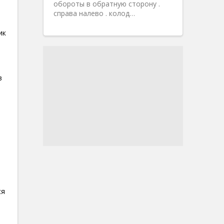
обороты в обратную сторону .
справа налево . колод…
ик
в
ся