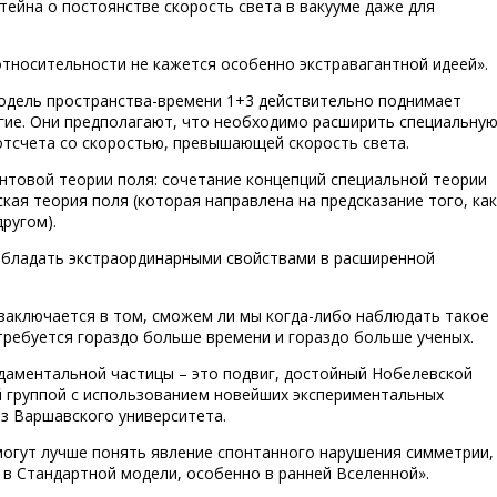
ейна о постоянстве скорость света в вакууме даже для
тносительности не кажется особенно экстравагантной идеей».
модель пространства-времени 1+3 действительно поднимает
угие. Они предполагают, что необходимо расширить специальну
отсчета со скоростью, превышающей скорость света.
нтовой теории поля: сочетание концепций специальной теории
ая теория поля (которая направлена ​​на предсказание того, как
ругом).
 обладать экстраординарными свойствами в расширенной
 заключается в том, сможем ли мы когда-либо наблюдать такое
требуется гораздо больше времени и гораздо больше ученых.
даментальной частицы – это подвиг, достойный Нобелевской
 группой с использованием новейших экспериментальных
з Варшавского университета.
огут лучше понять явление спонтанного нарушения симметрии,
ц в Стандартной модели, особенно в ранней Вселенной».