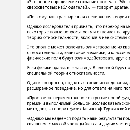
«Это новое определение сохраняет постулат Эйншт
сверхсветовых наблюдателей», — говорит Драган.
«Поэтому наша расширенная специальная теория о
Однако исследователи признать, что переход на 
некоторые новые вопросы, хотя и отвечает на др
теорию относительности, включив в нее системы 
Это вполне может включать заимствование из ква
относительности, квантовой механики, и классическ
физические поля будут взаимодействовать друг с д
Если физики правы, все частицы Вселенной будут
специальной теории относительности.
Один из вопросов, поднятых в ходе исследования,
расширенное поведение, но для ответа на него по
«Простое экспериментальное открытие новой фун
премии и выполнимый большой исследовательской
методов», – говорит физик Кшиштоф Туржинский и
«Однако мы надеемся подать наши результаты пом
связанное с массой частицы Хиггса и других части