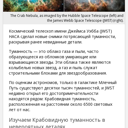
The Crab Nebula, as imaged by the Hubble Space Telescope (left) and
the James Webb Space Telescope (JWST) (right).
Космический телескоп имени Джеймса Уэбба (JWST)
НАСА сделал новые снимки потрясающей туманности,
раскрывая ранее невиданные детали.
Туманность — это облако газа и пыли, часто
образующееся из обломков умирающие или
взрывающиеся звезды. Эти облака также являются
колыбелью новых звезд, а газ и пыль служат
строительными блоками для звездообразования.
По оценкам астрономов, только в галактике Млечный
Путь существуют десятки тысяч туманностей, и JWST
недавно открыл его достопримечательности
находятся рядом: Крабовидная туманность,
расположенная на расстоянии около 6500 световых
лет от нас.
Изучаем Крабовидную туманность в
невероятных деталях