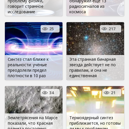
проблему физики,
обнаружил еще 13
говорит странное
радиосигналов из
исследование
космоса
25
217
Синтез стал ближе к
Эта странная бинарная
реальности: учёные
звезда действует не по
преодолели предел
правилам, и она не
плотности в 10 раз
единственная
34
21
Землетрясения на Марсе
Термоядерный синтез
показали, что Красная
приближается, но готовы
планета постоянно
ли мы к проблемам,