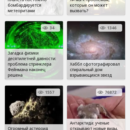
бомбардируется
которые он может
метеоритами
вызвать?
34
1346
Загадка физики
десятилетней давности:
проблема спринклера
Хаббл сфотографировал
Фейнмана наконец
спиральный дом
решена
взрывающихся звезд
1557
76872
Антарктида: ученые
Огромный астероид
открывают новые виды,