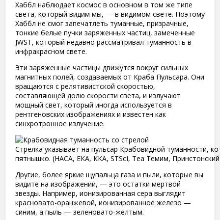
Хаббл наблюдает космос в основном в том же типе
света, который видим мы, — в видимом свете. Поэтому
Хаббл не смог запечатлеть туманные, призрачные,
тонкие белые пучки заряженных частиц, замеченные
JWST, который недавно рассматривал туманность в
инфракрасном свете.
Эти заряженные частицы движутся вокруг сильных
магнитных полей, создаваемых от Краба Пульсара. Они
вращаются с релятивистской скоростью,
составляющей долю скорости света, и излучают
мощный свет, который иногда используется в
рентгеновских изображениях и известен как
синхротронное излучение.
Стрелка указывает на пульсар Крабовидной туманности, ко
пятнышко. (НАСА, ЕКА, ККА, STScI, Теа Темим, Принстонский
Другие, более яркие щупальца газа и пыли, которые вы
видите на изображении, — это остатки мертвой
звезды. Например, ионизированная сера выглядит
красновато-оранжевой, ионизированное железо —
синим, а пыль — зеленовато-желтым.