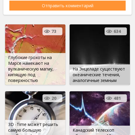
73
634
Глубокие грохоты на
Марсе намекают на
вулканическую магму,
На Энцеладе существуют
кипящую под
океанические течения,
поверхностью
аналогичные земным
20
481
3D -Time может решить
самую большую
Канадский телескоп