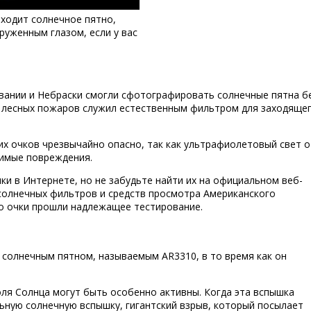
оходит солнечное пятно,
руженным глазом, если у вас
вании и Небраски смогли сфотографировать солнечные пятна б
х лесных пожаров служил естественным фильтром для заходяще
х очков чрезвычайно опасно, так как ультрафиолетовый свет о
тимые повреждения.
и в Интернете, но не забудьте найти их на официальном веб-
 солнечных фильтров и средств просмотра Американского
о очки прошли надлежащее тестирование.
 солнечным пятном, называемым AR3310, в то время как он
оля Солнца могут быть особенно активны. Когда эта вспышка
ьную солнечную вспышку, гигантский взрыв, который посылает