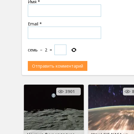
Имя
*
Email
*
семь
−
2
=
3901