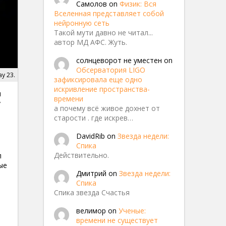
Самолов
on
Физик: Вся
Вселенная представляет собой
нейронную сеть
Такой мути давно не читал...
автор МД АФС. Жуть.
солнцеворот не уместен
on
Обсерватория LIGO
ay 23.
зафиксировала еще одно
искривление пространства-
и
времени
у
а почему всё живое дохнет от
старости . где искрев…
DavidRib
on
Звезда недели:
Спика
Действительно.
л
ые
Дмитрий
on
Звезда недели:
Спика
Спика звезда Счастья
велимор
on
Ученые:
времени не существует