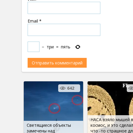
Email
*
−
три
=
пять
642
НАСА взяло мышей 
Светящиеся объекты
космос, и это сдела
замечены над
что -то страшное дл