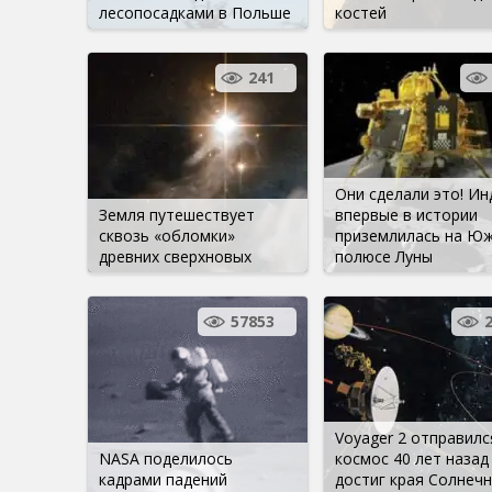
лесопосадками в Польше
костей
241
Они сделали это! Ин
Земля путешествует
впервые в истории
сквозь «обломки»
приземлилась на Ю
древних сверхновых
полюсе Луны
57853
Voyager 2 отправилс
NASA поделилось
космос 40 лет назад
кадрами падений
достиг края Солнеч