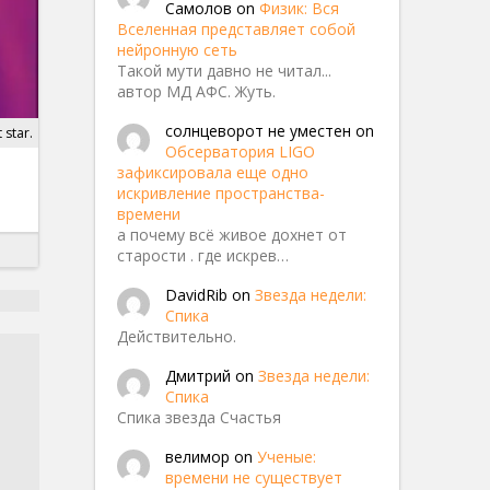
Самолов
on
Физик: Вся
Вселенная представляет собой
нейронную сеть
Такой мути давно не читал...
автор МД АФС. Жуть.
солнцеворот не уместен
on
 star.
Обсерватория LIGO
зафиксировала еще одно
искривление пространства-
времени
а почему всё живое дохнет от
старости . где искрев…
DavidRib
on
Звезда недели:
Спика
Действительно.
Дмитрий
on
Звезда недели:
Спика
Спика звезда Счастья
велимор
on
Ученые:
времени не существует