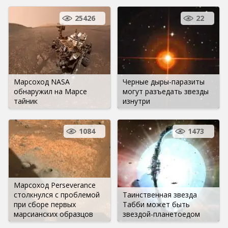
25426
22
Марсоход NASA
Черные дыры-паразиты
обнаружил на Марсе
могут разъедать звезды
тайник
изнутри
1084
1473
Марсоход Perseverance
столкнулся с проблемой
Таинственная звезда
при сборе первых
Табби может быть
марсианских образцов
звездой-планетоедом