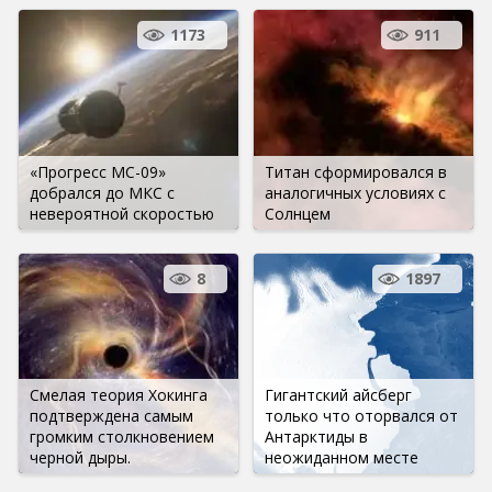
1173
911
«Прогресс МС-09»
Титан сформировался в
добрался до МКС с
аналогичных условиях с
невероятной скоростью
Солнцем
8
1897
Смелая теория Хокинга
Гигантский айсберг
подтверждена самым
только что оторвался от
громким столкновением
Антарктиды в
черной дыры.
неожиданном месте