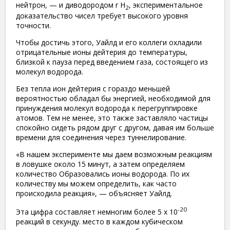
нейтрон, — и диводородом r H
, экспериментальное
2
доказательство чисел требует высокого уровня
точности.
Чтобы достичь этого, Уайлд и его коллеги охладили
отрицательные ионы дейтерия до температуры,
близкой к пауза перед введением газа, состоящего из
молекул водорода.
Без тепла ион дейтерия с гораздо меньшей
вероятностью обладал бы энергией, необходимой для
принуждения молекул водорода к перегруппировке
атомов. Тем не менее, это также заставляло частицы
спокойно сидеть рядом друг с другом, давая им больше
времени для соединения через туннелирование.
«В нашем эксперименте мы даем возможным реакциям
в ловушке около 15 минут, а затем определяем
количество Образовались ионы водорода. По их
количеству мы можем определить, как часто
происходила реакция», — объясняет Уайлд.
-20
Эта цифра составляет немногим более 5 x 10
реакций в секунду. место в каждом кубическом