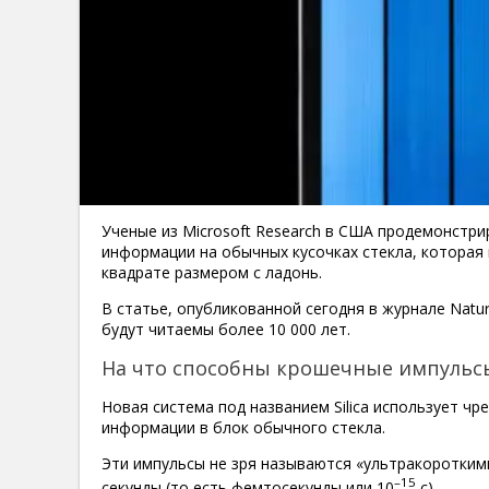
Ученые из Microsoft Research в США продемонстрир
информации на обычных кусочках стекла, которая
квадрате размером с ладонь.
В статье, опубликованной сегодня в журнале Natu
будут читаемы более 10 000 лет.
На что способны крошечные импульс
Новая система под названием Silica использует ч
информации в блок обычного стекла.
Эти импульсы не зря называются «ультракороткими
–15
секунды (то есть фемтосекунды или 10
с).