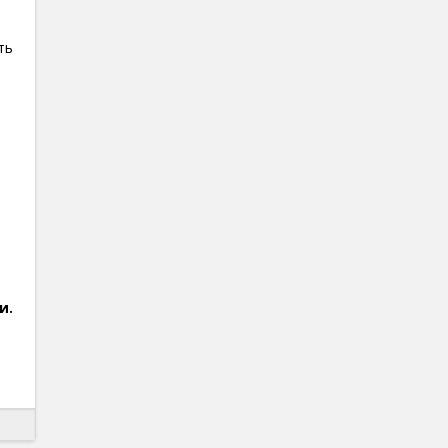
ть
и.