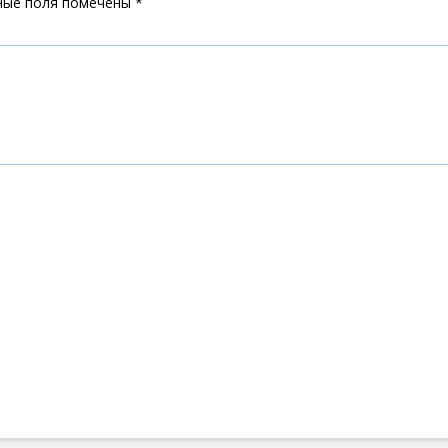
ные поля помечены
*