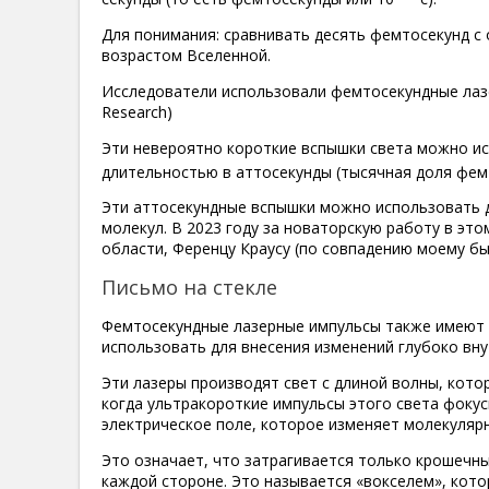
Для понимания: сравнивать десять фемтосекунд с 
возрастом Вселенной.
Исследователи использовали фемтосекундные лазеры
Research)
Эти невероятно короткие вспышки света можно ис
длительностью в аттосекунды (тысячная доля фем
Эти аттосекундные вспышки можно использовать 
молекул. В 2023 году за новаторскую работу в эт
области, Ференцу Краусу (по совпадению моему бы
Письмо на стекле
Фемтосекундные лазерные импульсы также имеют 
использовать для внесения изменений глубоко вну
Эти лазеры производят свет с длиной волны, кото
когда ультракороткие импульсы этого света фоку
электрическое поле, которое изменяет молекулярн
Это означает, что затрагивается только крошечн
каждой стороне. Это называется «вокселем», кото