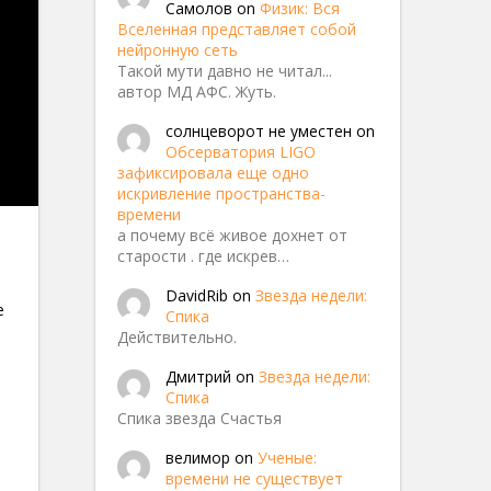
Самолов
on
Физик: Вся
Вселенная представляет собой
нейронную сеть
Такой мути давно не читал...
автор МД АФС. Жуть.
солнцеворот не уместен
on
Обсерватория LIGO
зафиксировала еще одно
искривление пространства-
времени
а почему всё живое дохнет от
м
старости . где искрев…
DavidRib
on
Звезда недели:
е
Спика
Действительно.
Дмитрий
on
Звезда недели:
Спика
Спика звезда Счастья
велимор
on
Ученые:
времени не существует