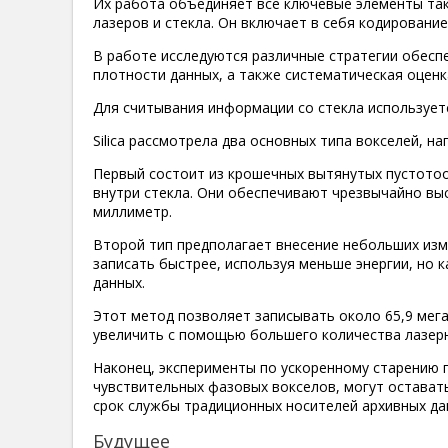
Их работа объединяет все ключевые элементы та
лазеров и стекла. Он включает в себя кодирование
В работе исследуются различные стратегии обесп
плотности данных, а также систематическая оценк
Для считывания информации со стекла используется
Silica рассмотрела два основных типа вокселей, н
Первый состоит из крошечных вытянутых пустото
внутри стекла. Они обеспечивают чрезвычайно выс
миллиметр.
Второй тип предполагает внесение небольших изм
записать быстрее, используя меньше энергии, но
данных.
Этот метод позволяет записывать около 65,9 мега
увеличить с помощью большего количества лазерн
Наконец, эксперименты по ускоренному старению 
чувствительных фазовых вокселов, могут остават
срок службы традиционных носителей архивных дан
Будущее