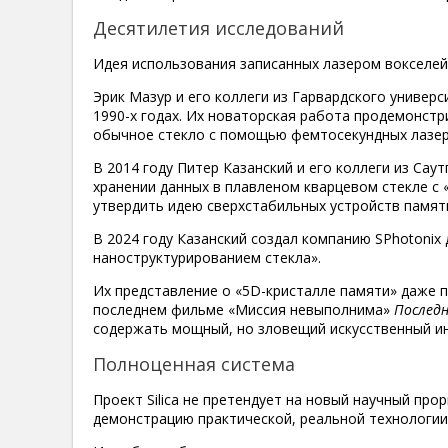
Десятилетия исследований
Идея использования записанных лазером вокселей 
Эрик Мазур и его коллеги из Гарвардского униве
1990-х годах. Их новаторская работа продемонстр
обычное стекло с помощью фемтосекундных лазер
В 2014 году Питер Казанский и его коллеги из Са
хранении данных в плавленом кварцевом стекле с
утвердить идею сверхстабильных устройств памяти
В 2024 году Казанский создал компанию SPhotonix
наноструктурированием стекла».
Их представление о «5D-кристалле памяти» даже п
последнем фильме «Миссия невыполнима»
Послед
содержать мощный, но зловещий искусственный ин
Полноценная система
Проект Silica не претендует на новый научный пр
демонстрацию практической, реальной технологии