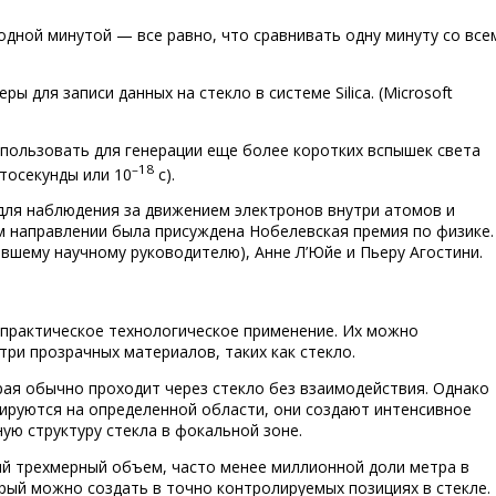
одной минутой — все равно, что сравнивать одну минуту со все
 для записи данных на стекло в системе Silica. (Microsoft
пользовать для генерации еще более коротких вспышек света
–18
тосекунды или 10
с).
для наблюдения за движением электронов внутри атомов и
ом направлении была присуждена Нобелевская премия по физике.
вшему научному руководителю), Анне Л’Юйе и Пьеру Агостини.
практическое технологическое применение. Их можно
три прозрачных материалов, таких как стекло.
рая обычно проходит через стекло без взаимодействия. Однако
сируются на определенной области, они создают интенсивное
ую структуру стекла в фокальной зоне.
ый трехмерный объем, часто менее миллионной доли метра в
рый можно создать в точно контролируемых позициях в стекле.