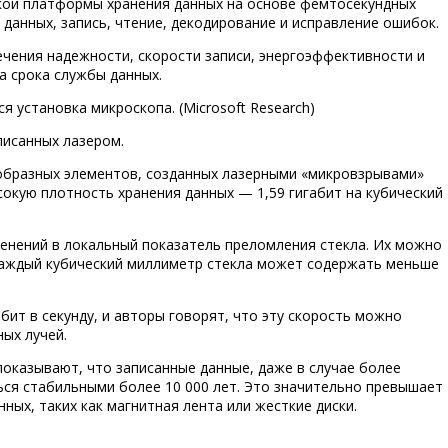
кой платформы хранения данных на основе фемтосекундных
 данных, запись, чтение, декодирование и исправление ошибок.
ечения надежности, скорости записи, энергоэффективности и
а срока службы данных.
 установка микроскопа. (Microsoft Research)
аписанных лазером.
образных элементов, созданных лазерными «микровзрывами»
окую плотность хранения данных — 1,59 гигабит на кубический
енений в локальный показатель преломления стекла. Их можно
 каждый кубический миллиметр стекла может содержать меньше
бит в секунду, и авторы говорят, что эту скорость можно
ых лучей.
показывают, что записанные данные, даже в случае более
ься стабильными более 10 000 лет. Это значительно превышает
ных, таких как магнитная лента или жесткие диски.