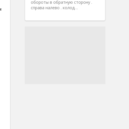
обороты в обратную сторону .
справа налево . колод…
м