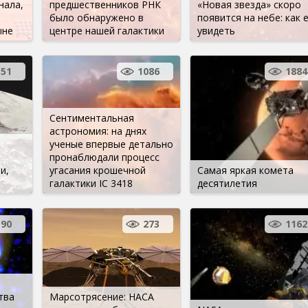
нала,
предшественников РНК
«Новая звезда» скоро
было обнаружено в
появится на небе: как 
ыне
центре нашей галактики
увидеть
551
1086
1884
Сентиментальная
астрономия: на днях
ученые впервые детально
пронаблюдали процесс
и,
угасания крошечной
Самая яркая комета
галактики IC 3418
десятилетия
390
273
1162
тва
Марсотрясение: НАСА