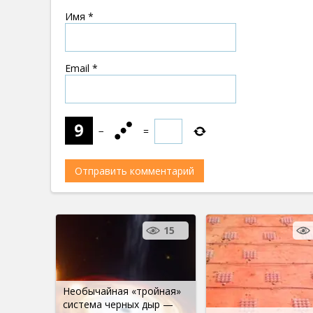
Имя
*
Email
*
−
=
15
Необычайная «тройная»
система черных дыр —