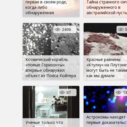
первая в своем роде,
Тайна странного сиг
когда-либо
обнаруженного в
обнаруженная
австралийской пуст
2406
Космический корабль
Красные равнины
«Новые Горизонты»
«Ктулху» на Плутоне
впервые обнаружил
могут быть не таким
объект из Пояса Койпера
как мы думали
67
1
Астрономы находят
Ученые только что
первые доказательс