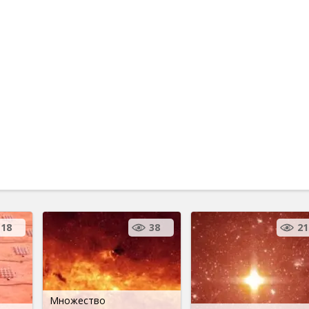
18
38
21
Множество