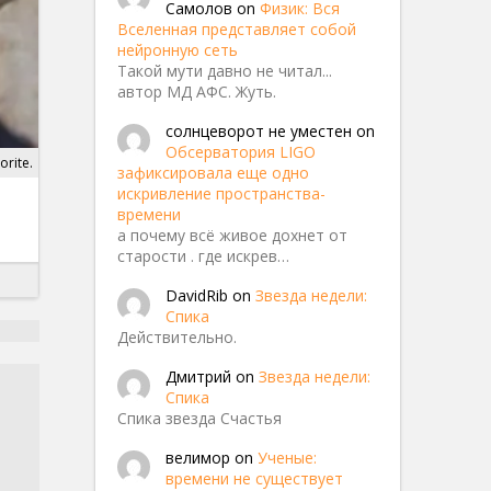
Самолов
on
Физик: Вся
Вселенная представляет собой
нейронную сеть
Такой мути давно не читал...
автор МД АФС. Жуть.
солнцеворот не уместен
on
Обсерватория LIGO
orite.
зафиксировала еще одно
искривление пространства-
времени
а почему всё живое дохнет от
старости . где искрев…
DavidRib
on
Звезда недели:
Спика
Действительно.
Дмитрий
on
Звезда недели:
Спика
Спика звезда Счастья
велимор
on
Ученые:
времени не существует