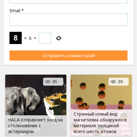
Email
*
×
6
=
85
30
Странный новый вид
НАСА отправляет зонд на
магнетизма обнаружен в
столкновение с
материале толщиной
астероидом
всего шесть атомов