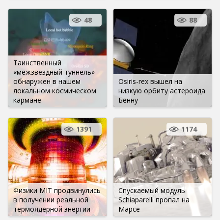
48
88
Таинственный
«межзвездный туннель»
обнаружен в нашем
Osiris-rex вышел на
локальном космическом
низкую орбиту астероида
кармане
Бенну
1391
1174
Физики MIT продвинулись
Спускаемый модуль
в получении реальной
Schiaparelli пропал на
термоядерной энергии
Марсе