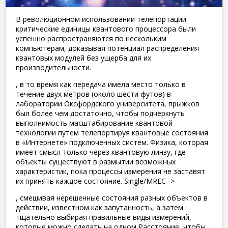
В революционном использовании телепортации
критические единицы квантового процессора были
успешно распространяются по нескольким
компьютерам, доказывая потенциал распределения
квантовых модулей без ущерба для их
производительности.
, в то время как передача имела место только в
течение двух метров (около шести футов) в
лаборатории Оксфордского университета, прыжков
был более чем достаточно, чтобы подчеркнуть
выполнимость масштабирование квантовой
технологии путем телепортируя квантовые состояния
в «Интернете» подключенных систем. Физика, которая
имеет смысл только через квантовую линзу, где
объекты существуют в размытии возможных
характеристик, пока процессы измерения не заставят
их принять каждое состояние. Single/MREC ->
, смешивая нерешенные состояния разных объектов в
действии, известном как запутанность, а затем
тщательно выбирая правильные виды измерений,
которые можно сделать на одном Расстояние, чтобы