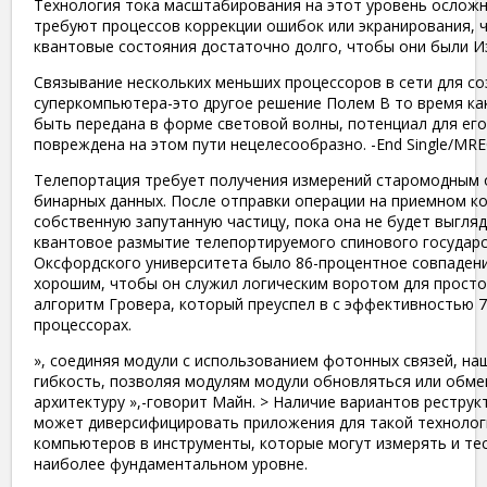
Технология тока масштабирования на этот уровень осложн
требуют процессов коррекции ошибок или экранирования, 
квантовые состояния достаточно долго, чтобы они были И
Связывание нескольких меньших процессоров в сети для со
суперкомпьютера-это другое решение Полем В то время к
быть передана в форме световой волны, потенциал для ег
повреждена на этом пути нецелесообразно. -End Single/MRE
Телепортация требует получения измерений старомодным
бинарных данных. После отправки операции на приемном к
собственную запутанную частицу, пока она не будет выгляд
квантовое размытие телепортируемого спинового государс
Оксфордского университета было 86-процентное совпадени
хорошим, чтобы он служил логическим воротом для просто
алгоритм Гровера, который преуспел в с эффективностью 7
процессорах.
», соединяя модули с использованием фотонных связей, на
гибкость, позволяя модулям модули обновляться или обме
архитектуру »,-говорит Майн. > Наличие вариантов реструк
может диверсифицировать приложения для такой технолог
компьютеров в инструменты, которые могут измерять и тес
наиболее фундаментальном уровне.