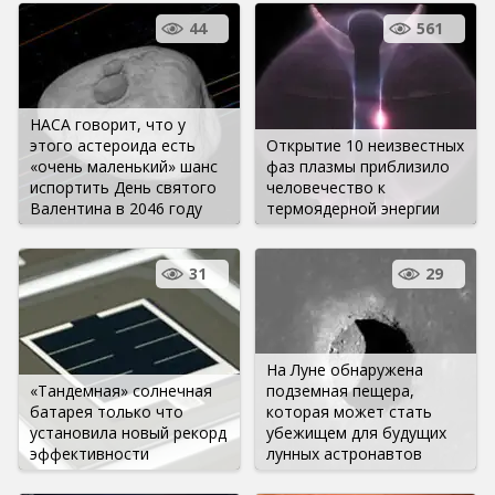
44
561
НАСА говорит, что у
этого астероида есть
Открытие 10 неизвестных
«очень маленький» шанс
фаз плазмы приблизило
испортить День святого
человечество к
Валентина в 2046 году
термоядерной энергии
31
29
На Луне обнаружена
«Тандемная» солнечная
подземная пещера,
батарея только что
которая может стать
установила новый рекорд
убежищем для будущих
эффективности
лунных астронавтов