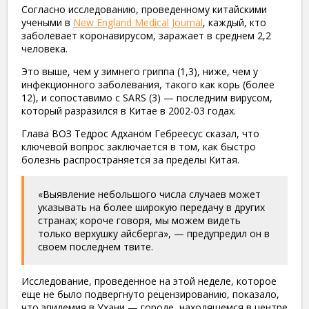
Согласно исследованию, проведенному китайскими
учеными в
New England Medical Journal
, каждый, кто
заболевает коронавирусом, заражает в среднем 2,2
человека.
Это выше, чем у зимнего гриппа (1,3), ниже, чем у
инфекционного заболевания, такого как корь (более
12), и сопоставимо с SARS (3) — последним вирусом,
который разразился в Китае в 2002-03 годах.
Глава ВОЗ Тедрос Адханом Гебреесус сказал, что
ключевой вопрос заключается в том, как быстро
болезнь распространяется за пределы Китая.
«Выявление небольшого числа случаев может
указывать на более широкую передачу в других
странах; короче говоря, мы можем видеть
только верхушку айсберга», — предупредил он в
своем последнем твите.
Исследование, проведенное на этой неделе, которое
еще не было подвергнуто рецензированию, показало,
что эпидемия в Ухани — городе, находящемся в центре