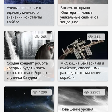
Ученые не пришли к
Восемь штормов
единому мнению о
Юпитера — новые
значении константы
уникальные снимки от
Хаббла
зонда Juno
265
314
Создан концепт робота,
МКС кишит бактериями и
который будет искать
грибками, способными
жизнь в океане Европы —
разъедать космические
спутника Сатурна
корабли
1290
22509
Повышение уровня