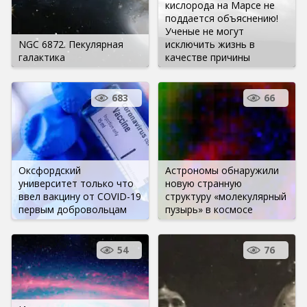
кислорода на Марсе не
поддается объяснению!
Ученые не могут
NGC 6872. Пекулярная
исключить жизнь в
галактика
качестве причины
683
66
Оксфордский
Астрономы обнаружили
университет только что
новую странную
ввел вакцину от COVID-19
структуру «молекулярный
первым добровольцам
пузырь» в космосе
54
76