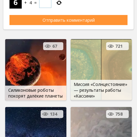
+
4
=
67
721
Миссия «Солнцестояние»
Силиконовые роботы
— результаты работы
покорят далёкие планеты
«Кассини»
134
758