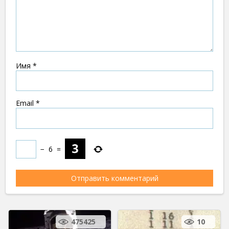
Имя
*
Email
*
−
6
=
475425
10