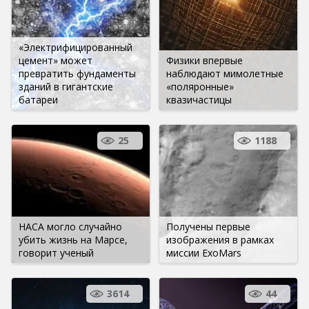
«Электрифицированный
цемент» может
Физики впервые
превратить фундаменты
наблюдают мимолетные
зданий в гигантские
«поляронные»
батареи
квазичастицы
25
1188
НАСА могло случайно
Получены первые
убить жизнь на Марсе,
изображения в рамках
говорит ученый
миссии ExoMars
3614
44