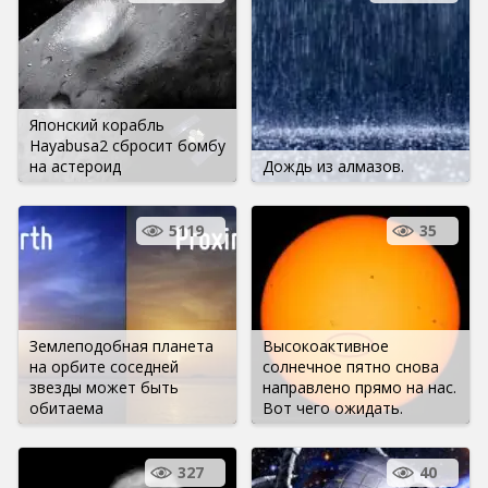
Японский корабль
Hayabusa2 сбросит бомбу
на астероид
Дождь из алмазов.
5119
35
Землеподобная планета
Высокоактивное
на орбите соседней
солнечное пятно снова
звезды может быть
направлено прямо на нас.
обитаема
Вот чего ожидать.
327
40