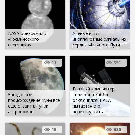
NASA обнаружило
Ученые ищут
«космического
инопланетные сигналы из
снеговика»
сердца Млечного Пути
11
391
Главный компьютер
Загадочное
телескопа Хаббл
происхождение Луны все
отключился, НАСА
еще ставит в тупик
пытается его
астрономов
перезапустить
15
686