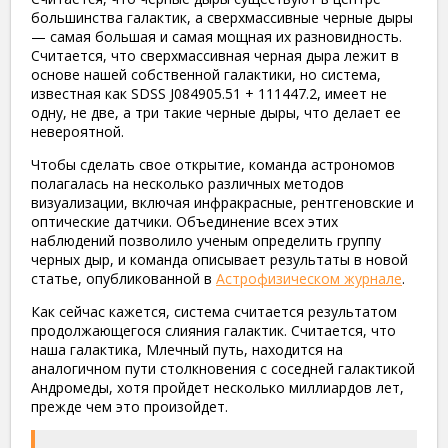
большинства галактик, а сверхмассивные черные дыры
— самая большая и самая мощная их разновидность.
Считается, что сверхмассивная черная дыра лежит в
основе нашей собственной галактики, но система,
известная как SDSS J084905.51 + 111447.2, имеет не
одну, не две, а три такие черные дыры, что делает ее
невероятной.
Чтобы сделать свое открытие, команда астрономов
полагалась на несколько различных методов
визуализации, включая инфракрасные, рентгеновские и
оптические датчики. Объединение всех этих
наблюдений позволило ученым определить группу
черных дыр, и команда описывает результаты в новой
статье, опубликованной в
Астрофизическом журнале
.
Как сейчас кажется, система считается результатом
продолжающегося слияния галактик. Считается, что
наша галактика, Млечный путь, находится на
аналогичном пути столкновения с соседней галактикой
Андромеды, хотя пройдет несколько миллиардов лет,
прежде чем это произойдет.