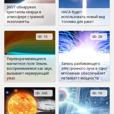
JWST обнаружил
кристаллы кварца в
НАСА будет
атмосфере странной
использовать новый вид
экзопланеты
топлива для ракет
15
28
Переворачивающееся
магнитное поле Земли,
Запись разбивающего
воспринимаемое как звук,
электронного луча в одно
вызывает нервирующий
мгновение обеспечивает
ужас
петваватт мощности
445
16