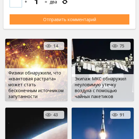
+
=
два
14
75
Физики обнаружили, что
«квантовая растрата»
Экипаж МКС обнаружил
может стать
неуловимую утечку
бесконечным источником
воздуха с помощью
запутанности
чайных пакетиков
43
91