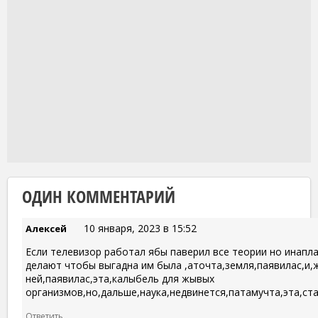
ОДИН КОММЕНТАРИЙ
10 января, 2023 в 15:52
Алексей
Если телевизор работал ябы паверил все теории но инапл
делают чтобы выгадна им была ,аточта,земля,паявилас,и,
ней,паявилас,эта,калыбель для жывых
организмов,но,дальше,наука,недвинется,патамучта,эта,ст
Ответить