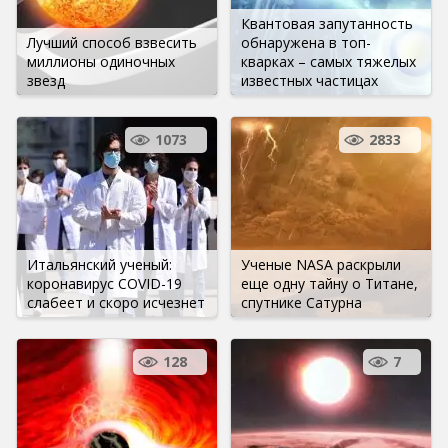
Квантовая запутанность
Лучший способ взвесить
обнаружена в топ-
миллионы одиночных
кварках – самых тяжелых
звезд
известных частицах
1073
2833
Итальянский ученый:
Ученые NASA раскрыли
коронавирус COVID-19
еще одну тайну о Титане,
слабеет и скоро исчезнет
спутнике Сатурна
128
7