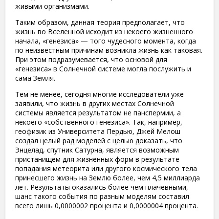
живыми организмами.
Таким образом, данная теория предполагает, что
жизнь во Вселенной исходит из некоего жизненного
начала, «генезиса» — того чудесного момента, когда
по неизвестным причинам возникла жизнь как таковая.
При этом подразумевается, что основой для
«генезиса» в Солнечной системе могла послужить и
сама Земля.
Тем не менее, сегодня многие исследователи уже
заявили, что жизнь в других местах Солнечной
системы является результатом не панспермии, а
некоего «собственного генезиса». Так, например,
геофизик из Университета Пердью, Джей Мелош
создал целый рад моделей с целью доказать, что
Энцелад, спутник Сатурна, является возможным
пристанищем для жизненных форм в результате
попадания метеорита или другого космического тела
принесшего жизнь на Землю более, чем 4,5 миллиарда
лет. Результаты оказались более чем плачевными,
шанс такого события по разным моделям составил
всего лишь 0,0000002 процента и 0,0000004 процента.