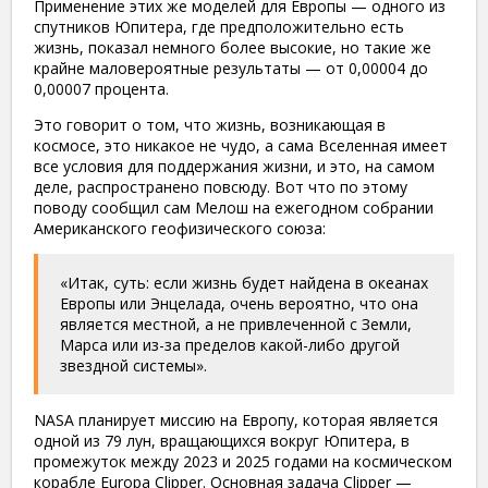
Применение этих же моделей для Европы — одного из
спутников Юпитера, где предположительно есть
жизнь, показал немного более высокие, но такие же
крайне маловероятные результаты — от 0,00004 до
0,00007 процента.
Это говорит о том, что жизнь, возникающая в
космосе, это никакое не чудо, а сама Вселенная имеет
все условия для поддержания жизни, и это, на самом
деле, распространено повсюду. Вот что по этому
поводу сообщил сам Мелош на ежегодном собрании
Американского геофизического союза:
«Итак, суть: если жизнь будет найдена в океанах
Европы или Энцелада, очень вероятно, что она
является местной, а не привлеченной с Земли,
Марса или из-за пределов какой-либо другой
звездной системы».
NASA
планирует
миссию на
Европу, которая является
одной из 79 лун, вращающихся вокруг Юпитера, в
промежуток между 2023 и 2025 годами на космическом
корабле Europa Clipper. Основная задача Clipper —