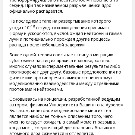
секунд. При так называемом разрыве шейки ядро ​​
официально распадается.
На последнем этапе на развертывание которого
-18
уходит 10
секунд, осколки деления принимают
форму и ускоряются, высвобождая нейтроны и гамма-
лучи и потенциально порождая другие процессы
распада после небольшой задержки.
Более одной теории описывает точную миграцию
субатомных частиц из арахиса в хлопья, хотя во
многих случаях экспериментальные результаты либо
противоречат друг другу. базовые предположения по
физике или противоречить «микроскопическому»
моделированию взаимодействий между отдельными
протонами и нейтронами.
Основываясь на концепции, разработанной ведущим
автором, физиком Университета Вашингтона Аурелом
Булгаком, квантовое моделирование многих тел
является наиболее точным описанием того, чего
именно следует ожидать в самый момент разрыва,
когда мост, соединяющий две половины большого
атомного ядра сжимается и отделяется.