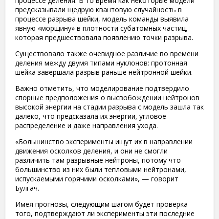
процессе деления. В то время как некоторые модели
предсказывали щедрую квантовую случайность в
процессе разрыва шейки, модель команды выявила
явную «морщину» в плотности субатомных частиц,
которая предшествовала появлению точки разрыва.
Существовало также очевидное различие во времени
деления между двумя типами нуклонов: протонная
шейка завершала разрыв раньше нейтронной шейки.
Важно отметить, что моделирование подтвердило
спорные предположения о высвобождении нейтронов
высокой энергии на стадии разрыва с модель зашла так
далеко, что предсказала их энергии, угловое
распределение и даже направления ухода.
«Большинство эксперименты ищут их в направлении
движения осколков деления, и они не смогли
различить там разрывные нейтроны, потому что
большинство из них были тепловыми нейтронами,
испускаемыми горячими осколками», — говорит
Булгач.
Имея прогнозы, следующим шагом будет проверка
того, подтверждают ли эксперименты эти последние