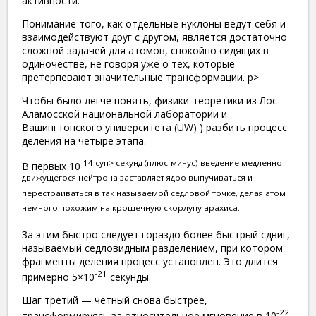
активности.
Понимание того, как отдельные нуклоны ведут себя и
взаимодействуют друг с другом, является достаточно
сложной задачей для атомов, спокойно сидящих в
одиночестве, не говоря уже о тех, которые
претерпевают значительные трансформации. p>
Чтобы было легче понять, физики-теоретики из Лос-
Аламосской национальной лаборатории и
Вашингтонского университета (UW) ) разбить процесс
деления на четыре этапа.
-14 суп> секунд (плюс-минус) введение медленно
В первых 10
движущегося нейтрона заставляет ядро ​​выпучиваться и
перестраиваться в так называемой седловой точке, делая атом
немного похожим на крошечную скорлупу арахиса.
За этим быстро следует гораздо более быстрый сдвиг,
называемый седловидным разделением, при котором
фрагменты деления процесс установлен. Это длится
-21
примерно 5×10
секунды.
Шаг третий — четный снова быстрее,
-22
трансформируясь за относительное мгновение в 10