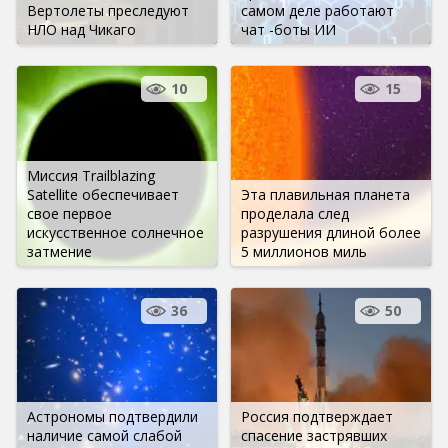
Вертолеты преследуют
самом деле работают
НЛО над Чикаго
чат -боты ИИ
10
15
Миссия Trailblazing
Satellite обеспечивает
Эта плавильная планета
свое первое
проделала след
искусственное солнечное
разрушения длиной более
затмение
5 миллионов миль
36
50
Астрономы подтвердили
Россия подтверждает
наличие самой слабой
спасение застрявших