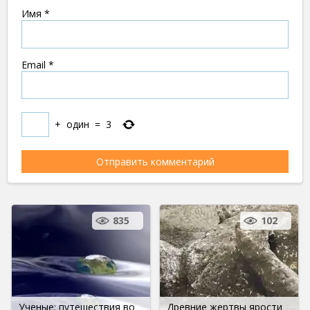
Имя
*
Email
*
+
один
=
3
835
102
Ученые: путешествия во
Древние жертвы ярости