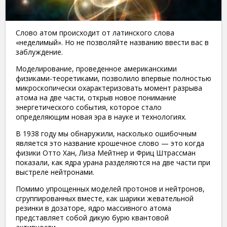
Слово атом происходит от латинского слова
«неделимый». Но не позволяйте названию ввести вас в
заблуждение.
Моделирование, проведенное американскими
физиками-теоретиками, позволило впервые полностью
микроскопически охарактеризовать момент разрыва
атома на две части, открыв новое понимание
энергетического события, которое стало
определяющим новая эра в науке и технологиях.
В 1938 году мы обнаружили, насколько ошибочным
является это название крошечное слово — это когда
физики Отто Хан, Лиза Мейтнер и Фриц Штрассман
показали, как ядра урана разделяются на две части при
выстреле нейтронами.
Помимо упрощенных моделей протонов и нейтронов,
сгруппированных вместе, как шарики жевательной
резинки в дозаторе, ядро ​​массивного атома
представляет собой дикую бурю квантовой