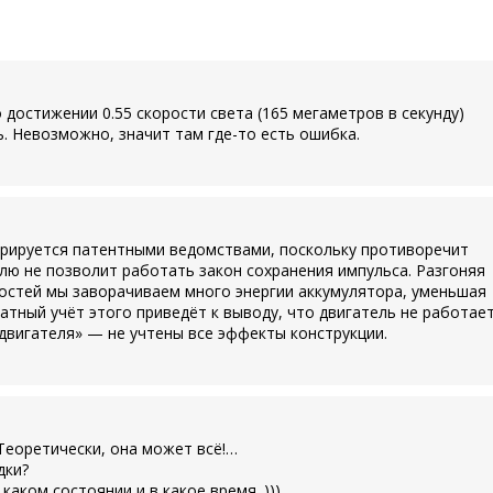
достижении 0.55 скорости света (165 мегаметров в секунду)
. Невозможно, значит там где-то есть ошибка.
трируется патентными ведомствами, поскольку противоречит
елю не позволит работать закон сохранения импульса. Разгоняя
ростей мы заворачиваем много энергии аккумулятора, уменьшая
ратный учёт этого приведёт к выводу, что двигатель не работает
двигателя» — не учтены все эффекты конструкции.
Теоретически, она может всё!…
дки?
каком состоянии и в какое время. )))