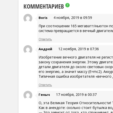
КОММЕНТАРИЕВ
7
4 ноября, 2019 в 09:59
Boris
При соотношении 165 мегаватт/ньютон по 
система превращается в вечный двигатель
Ответить
12 ноября, 2019 в 07:36
Андрей
Изобретение вечного двигателя не регис
закону сохранения энергии. Этому двигат
детали двигателя до около световых ско
его энергию, а значит массу (E=mc2). Акку
Типичная ошибка изобретателя «вечного 
Ответить
17 ноября, 2019 в 00:37
Геныч
О, эта Великая Теория Относительности! 
Как в анекдоте: сколько стоит бутылка во
— Это зависит от того, кто спрашивает, в 