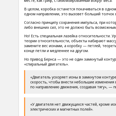
месте, как гриф, стабилизированный вокруг веса.
В целом, коробка останется покачиваться в одном
одном направлении, это вызовет больший толчок в
Согласно принципу сохранения импульса, при кото
либо внешних сил, это не должно быть возможным
Но! Есть специальная лазейка относительности. У
теории относительности, объекты набирают массу 
замените вес ионами, а коробку — петлей, теорет
конце петли и медленнее на другом.
Но привод Бернса — это не один замкнутый контур
«спиральный двигатель».
«Двигатель ускоряет ионы в замкнутом контуре
скорость, чтобы внести небольшие изменения в
по направлению движения, создавая тягу», — п
«У двигателя нет движущихся частей, кроме ио
электрических и магнитных полей».