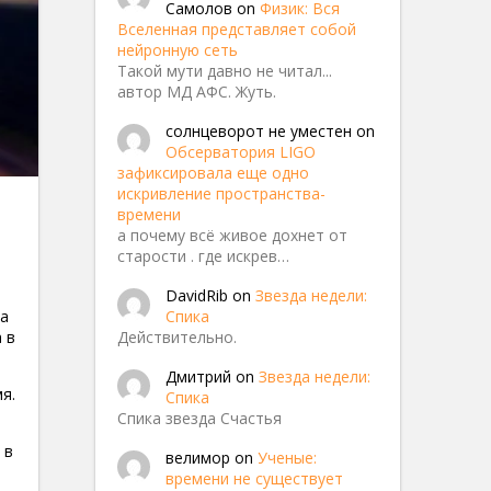
Самолов
on
Физик: Вся
Вселенная представляет собой
нейронную сеть
Такой мути давно не читал...
автор МД АФС. Жуть.
солнцеворот не уместен
on
Обсерватория LIGO
зафиксировала еще одно
искривление пространства-
времени
а почему всё живое дохнет от
старости . где искрев…
света
DavidRib
on
Звезда недели:
Спика
на
Действительно.
 в
Дмитрий
on
Звезда недели:
я.
Спика
Спика звезда Счастья
 в
велимор
on
Ученые:
времени не существует