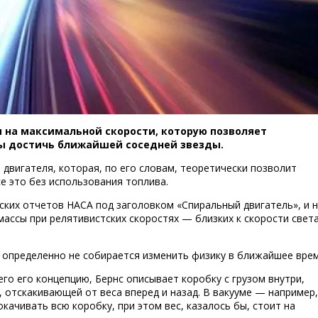
 на максимальной скорости, которую позволяет
бы достичь ближайшей соседней звезды.
двигателя, которая, по его словам, теоретически позволит
Скорость 
се это без использования топлива.
ских отчетов НАСА под заголовком «Спиральный двигатель», и 
массы при релятивистских скоростях — близких к скорости света
на определенно не собирается изменить физику в ближайшее врем
о его концепцию, Бернс описывает коробку с грузом внутри,
, отскакивающей от веса вперед и назад. В вакууме — например,
качивать всю коробку, при этом вес, казалось бы, стоит на