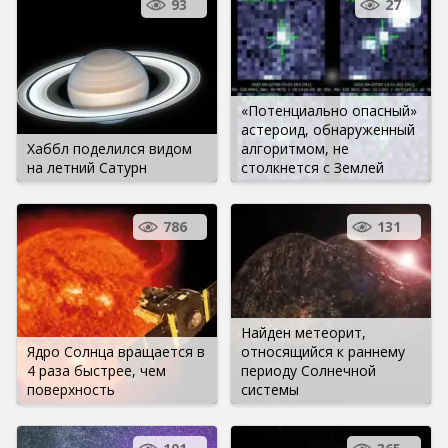
93
27
«Потенциально опасный»
астероид, обнаруженный
Хаббл поделился видом
алгоритмом, не
на летний Сатурн
столкнется с Землей
786
131
Найден метеорит,
Ядро Солнца вращается в
относящийся к раннему
4 раза быстрее, чем
периоду Солнечной
поверхность
системы