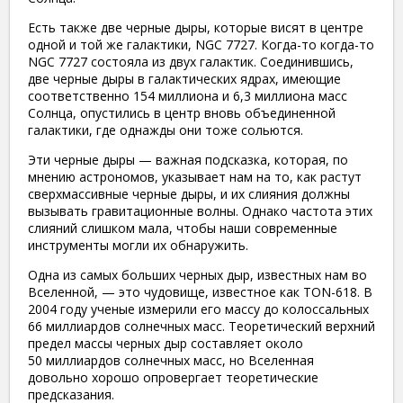
Есть также две черные дыры, которые висят в центре
одной и той же галактики, NGC 7727. Когда-то когда-то
NGC 7727 состояла из двух галактик. Соединившись,
две черные дыры в галактических ядрах, имеющие
соответственно 154 миллиона и 6,3 миллиона масс
Солнца, опустились в центр вновь объединенной
галактики, где однажды они тоже сольются.
Эти черные дыры — важная подсказка, которая, по
мнению астрономов, указывает нам на то, как растут
сверхмассивные черные дыры, и их слияния должны
вызывать гравитационные волны. Однако частота этих
слияний слишком мала, чтобы наши современные
инструменты могли их обнаружить.
Одна из самых больших черных дыр, известных нам во
Вселенной, — это чудовище, известное как TON-618. В
2004 году ученые измерили его массу до колоссальных
66 миллиардов солнечных масс. Теоретический верхний
предел массы черных дыр составляет около
50 миллиардов солнечных масс, но Вселенная
довольно хорошо опровергает теоретические
предсказания.