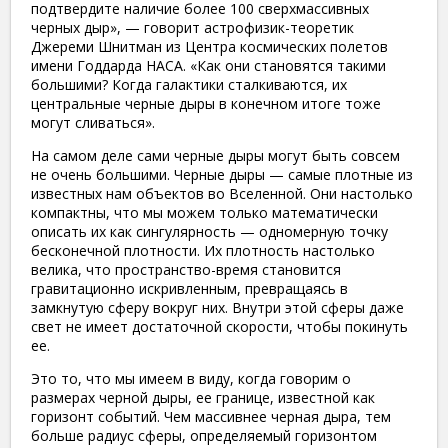
подтвердите наличие более 100 сверхмассивных
черных дыр», — говорит астрофизик-теоретик
Джереми Шнитман из Центра космических полетов
имени Годдарда НАСА. «Как они становятся такими
большими? Когда галактики сталкиваются, их
центральные черные дыры в конечном итоге тоже
могут сливаться».
На самом деле сами черные дыры могут быть совсем
не очень большими. Черные дыры — самые плотные из
известных нам объектов во Вселенной. Они настолько
компактны, что мы можем только математически
описать их как сингулярность — одномерную точку
бесконечной плотности. Их плотность настолько
велика, что пространство-время становится
гравитационно искривленным, превращаясь в
замкнутую сферу вокруг них. Внутри этой сферы даже
свет не имеет достаточной скорости, чтобы покинуть
ее.
Это то, что мы имеем в виду, когда говорим о
размерах черной дыры, ее границе, известной как
горизонт событий. Чем массивнее черная дыра, тем
больше радиус сферы, определяемый горизонтом