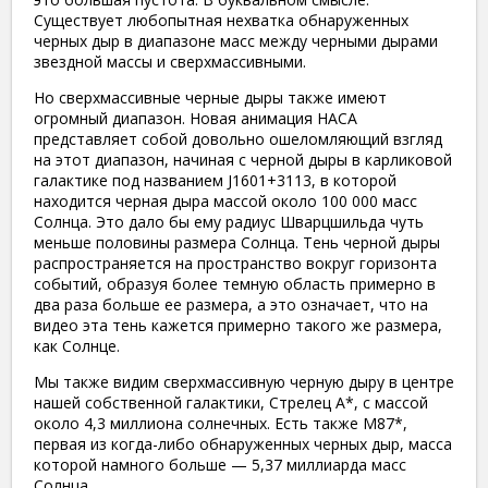
Существует любопытная нехватка обнаруженных
черных дыр в диапазоне масс между черными дырами
звездной массы и сверхмассивными.
Но сверхмассивные черные дыры также имеют
огромный диапазон. Новая анимация НАСА
представляет собой довольно ошеломляющий взгляд
на этот диапазон, начиная с черной дыры в карликовой
галактике под названием J1601+3113, в которой
находится черная дыра массой около 100 000 масс
Солнца. Это дало бы ему радиус Шварцшильда чуть
меньше половины размера Солнца. Тень черной дыры
распространяется на пространство вокруг горизонта
событий, образуя более темную область примерно в
два раза больше ее размера, а это означает, что на
видео эта тень кажется примерно такого же размера,
как Солнце.
Мы также видим сверхмассивную черную дыру в центре
нашей собственной галактики, Стрелец A*, с массой
около 4,3 миллиона солнечных. Есть также M87*,
первая из когда-либо обнаруженных черных дыр, масса
которой намного больше — 5,37 миллиарда масс
Солнца.