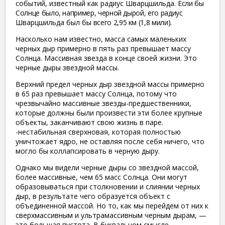
событий, известный как радиус Шварцшильда.
Если бы
Солнце было, например, черной дырой, его радиус
Шварцшильда был бы
всего 2,95 км (1,8 мили).
Насколько нам известно, масса самых маленьких
черных дыр примерно в пять раз превышает массу
Солнца. Массивная звезда в конце своей жизни. Это
черные дыры звездной массы.
Верхний предел черных дыр звездной массы примерно
в 65 раз превышает массу Солнца, потому что
чрезвычайно массивные звезды-предшественники,
которые должны были произвести эти более крупные
объекты, заканчивают свою жизнь в паре.
-нестабильная сверхновая, которая полностью
уничтожает ядро, не оставляя после себя ничего, что
могло бы коллапсировать в черную дыру.
Однако мы видели черные дыры со звездной массой,
более массивные, чем 65 масс Солнца. Они могут
образовываться при столкновении и слиянии черных
дыр, в результате чего образуется объект с
объединенной массой. Но то, как мы перейдем от них к
сверхмассивным и ультрамассивным черным дырам, —
это большая пустота. В буквальном смысле.