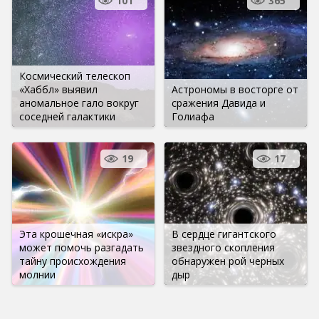
101
365
Космический телескоп
«Хаббл» выявил
Астрономы в восторге от
аномальное гало вокруг
сражения Давида и
соседней галактики
Голиафа
19
17
Эта крошечная «искра»
В сердце гигантского
может помочь разгадать
звездного скопления
тайну происхождения
обнаружен рой черных
молнии
дыр