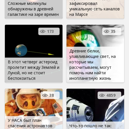
Сложные молекулы
зафиксировал
обнаружены в древней
уникальную сеть каналов
галактике на заре времен
на Марсе
173
35
Древние белки,
улавливающие свет, на
В этот четверг астероид
которые мы
пролетит между Землей и
рассчитываем, могут
Луной, но не стоит
помочь нам найти
беспокоиться
инопланетную жизнь
38
4859
У НАСА был план
спасения астронавтов
Что-то пошло не так: