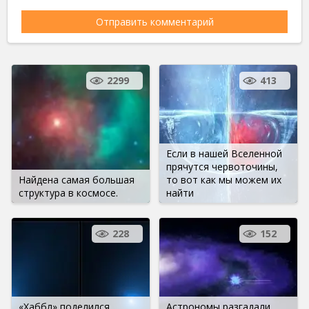
2299
413
Если в нашей Вселенной
прячутся червоточины,
Найдена самая большая
то вот как мы можем их
структура в космосе.
найти
228
152
«Хаббл» поделился
Астрономы разгадали