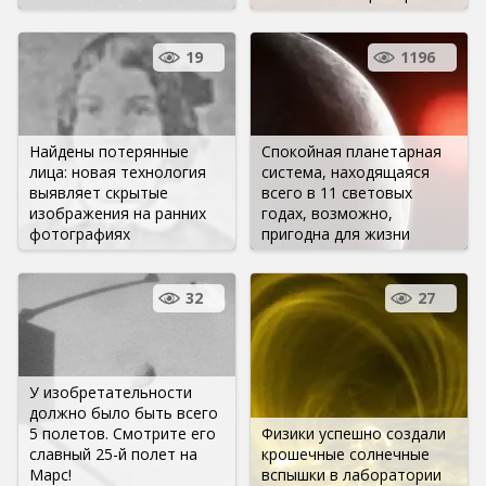
19
1196
Найдены потерянные
Спокойная планетарная
лица: новая технология
система, находящаяся
выявляет скрытые
всего в 11 световых
изображения на ранних
годах, возможно,
фотографиях
пригодна для жизни
32
27
У изобретательности
должно было быть всего
5 полетов. Смотрите его
Физики успешно создали
славный 25-й полет на
крошечные солнечные
Марс!
вспышки в лаборатории