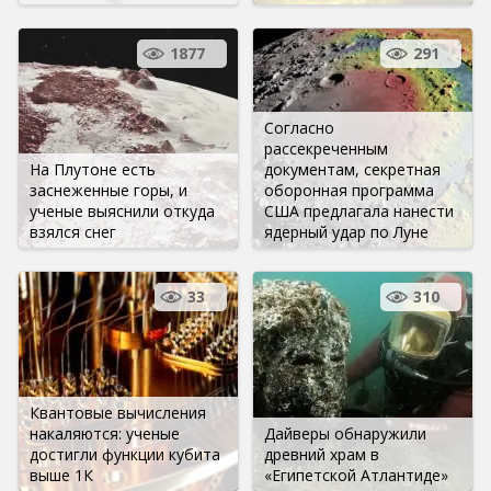
1877
291
Согласно
рассекреченным
На Плутоне есть
документам, секретная
заснеженные горы, и
оборонная программа
ученые выяснили откуда
США предлагала нанести
взялся снег
ядерный удар по Луне
33
310
Квантовые вычисления
накаляются: ученые
Дайверы обнаружили
достигли функции кубита
древний храм в
выше 1К
«Египетской Атлантиде»