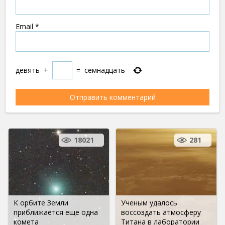
Email
*
девять
+
=
семнадцать
18021
281
К орбите Земли
Ученым удалось
приближается еще одна
воссоздать атмосферу
комета
Титана в лаборатории