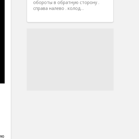
обороты в обратную сторону .
справа налево . колод…
ую