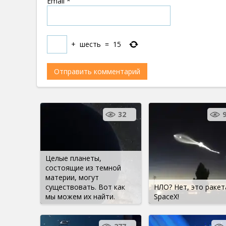
Email
*
+
шесть
=
15
32
Целые планеты,
состоящие из темной
материи, могут
существовать. Вот как
НЛО? Нет, это ракет
мы можем их найти.
SpaceX!