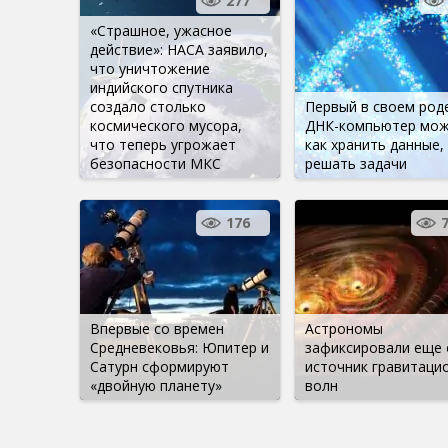
277
«Страшное, ужасное
действие»: НАСА заявило,
что уничтожение
индийского спутника
создало столько
Первый в своем род
космического мусора,
ДНК-компьютер мо
что теперь угрожает
как хранить данные, 
безопасности МКС
решать задачи
176
Впервые со времен
Астрономы
Средневековья: Юпитер и
зафиксировали еще 
Сатурн сформируют
источник гравитаци
«двойную планету»
волн