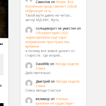
Самолов
on
Физик: Вся
Вселенная представляет собой
нейронную сеть
Такой мути давно не читал...
автор МД АФС. Жуть.
солнцеворот не уместен
on
Обсерватория LIGO
зафиксировала еще одно
искривление пространства-
ды
183 b
времени
а почему всё живое дохнет от
старости . где искрев…
DavidRib
on
Звезда недели:
Спика
Действительно.
Дмитрий
on
Звезда недели:
а
Спика
Спика звезда Счастья
велимор
on
Ученые:
времени не существует