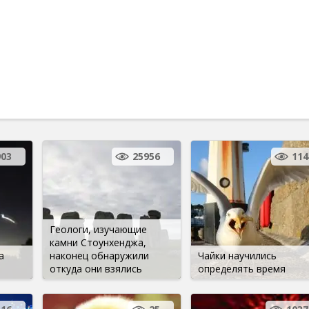
903
25956
114
Геологи, изучающие
камни Стоунхенджа,
а
наконец обнаружили
Чайки научились
откуда они взялись
определять время