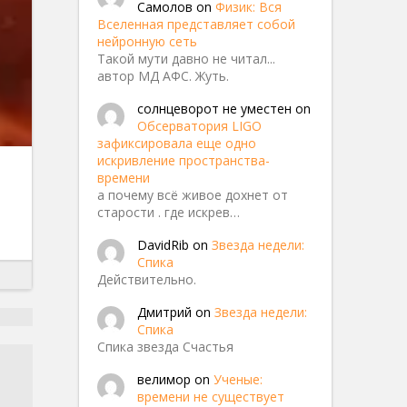
Самолов
on
Физик: Вся
Вселенная представляет собой
нейронную сеть
Такой мути давно не читал...
автор МД АФС. Жуть.
солнцеворот не уместен
on
Обсерватория LIGO
зафиксировала еще одно
искривление пространства-
времени
а почему всё живое дохнет от
старости . где искрев…
DavidRib
on
Звезда недели:
Спика
Действительно.
55433
Дмитрий
on
Звезда недели:
Спика
Спика звезда Счастья
велимор
on
Ученые:
времени не существует