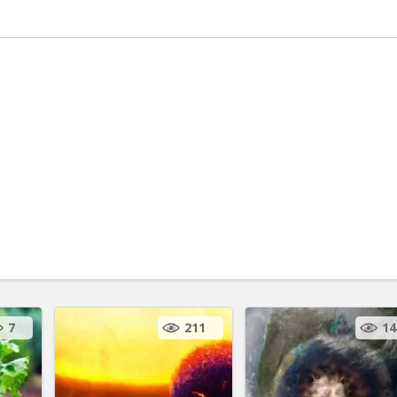
7
211
14