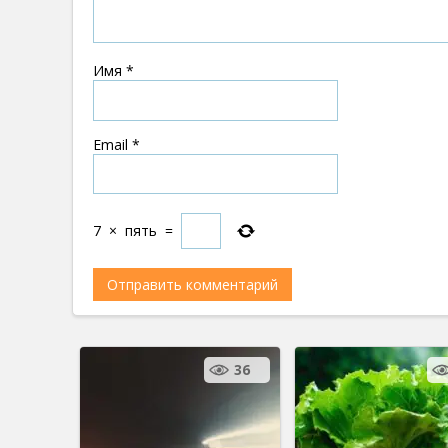
Имя
*
Email
*
7
×
пять
=
36