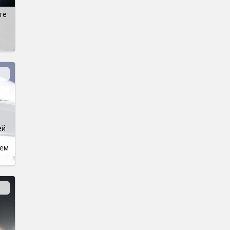
те
ей
сем