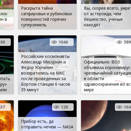
Раскрыта тайна
Вы, скорее всего, умре
елок
сапфировых и рубиновых
от астероида, чем
н в
поверхностей горячих
бешенство, ученые
суперземель
находят
188
1046
389
Российские космонавты
Александр Мисуркин и
Официально: ВОЗ
Фёдор Юрчихин
объявила коронавирус
возвратились на МКС
чрезвычайной ситуаци
упать
после проведенных за
в области
ру»
бортом станции 6 часов
здравоохранения во в
мли
35 минут
мире
637
128
164
Прибор есть, да
отправить нечем — NASA