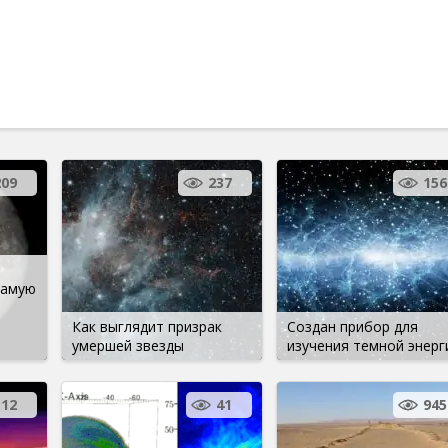
209
237
156
самую
Как выглядит призрак
Создан прибор для
умершей звезды
изучения темной энерг
12
41
945