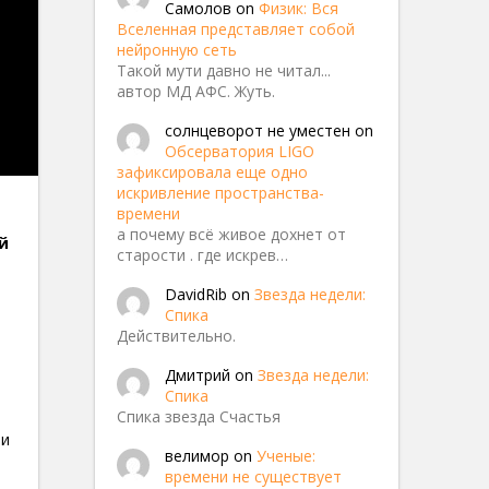
Самолов
on
Физик: Вся
Вселенная представляет собой
нейронную сеть
Такой мути давно не читал...
автор МД АФС. Жуть.
солнцеворот не уместен
on
Обсерватория LIGO
зафиксировала еще одно
искривление пространства-
времени
а почему всё живое дохнет от
й
старости . где искрев…
арса,
DavidRib
on
Звезда недели:
Спика
Действительно.
Дмитрий
on
Звезда недели:
Спика
Спика звезда Счастья
ли
велимор
on
Ученые:
времени не существует