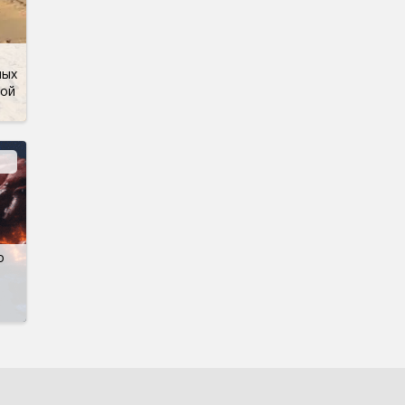
ных
кой
о