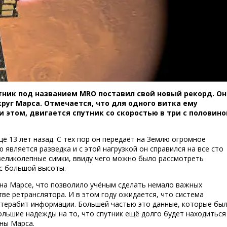
ник под названием MRO поставил свой новый рекорд. Он
руг Марса. Отмечается, что для одного витка ему
 этом, двигается спутник со скоростью в три с половино
MRO провёл 60-тысячный облёт вокруг М
ё 13 лет назад. С тех пор он передаёт на Землю огромное
является разведка и с этой нагрузкой он справился на все сто
 великолепные симки, ввиду чего можно было рассмотреть
 с большой высоты.
 на Марсе, что позволило учёным сделать немало важных
тве ретранслятора. И в этом году ожидается, что система
н терабит информации. Большей частью это данные, которые бы
большие надежды на то, что спутник ещё долго будет находиться
йны Марса.