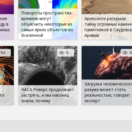
Повороты пространства-
рная
времени могут
Археологи раскрыли
ду в
объяснить некоторые из
тайну огромных камен
умных
самых ярких объектов во
памятников в Саудовс
Вселенной
Аравии
794
9
8
Загрузка человеческог
НАСА Роверс продолжает
разума может стать
го
застрять, и мы наконец
реальностью, говорит
знаем, почему
эксперт