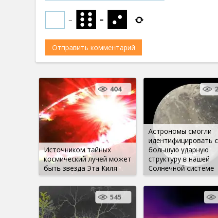
−
=
404
Астрономы смогли
идентифицировать 
Источником тайных
большую ударную
космический лучей может
структуру в нашей
быть звезда Эта Киля
Солнечной системе
545