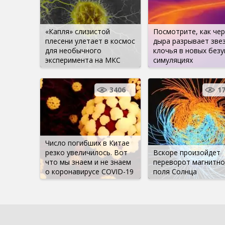
«Капля» слизистой
Посмотрите, как че
плесени улетает в космос
дыра разрывает звез
для необычного
клочья в новых без
эксперимента на МКС
симуляциях
3406
1
Число погибших в Китае
резко увеличилось. Вот
Вскоре произойдет
что мы знаем и не знаем
переворот магнитно
о коронавирусе COVID-19
поля Солнца