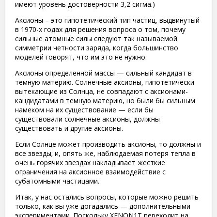
имеют уровень достоверности 3,2 сигма.)
Аксионы – это гипотетический тип частиц, выдвинутый
в 1970-х годах для решения вопроса о том, почему
сильные атомные силы следуют так называемой
симметрии четности заряда, когда большинство
моделей говорят, что им это не нужно.
Аксионы определенной массы — сильный кандидат в
темную материю. Солнечные аксионы, гипотетически
вытекающие из Солнца, не совпадают с аксионами-
кандидатами в темную материю, но были бы сильным
намеком на их существование — если бы
существовали солнечные аксионы, должны
существовать и другие аксионы.
Если Солнце может производить аксионы, то должны и
все звезды; и, опять же, наблюдаемая потеря тепла в
очень горячих звездах накладывает жесткие
ограничения на аксионное взаимодействие с
субатомными частицами.
Итак, у нас остались вопросы, которые можно решить
только, как вы уже догадались — дополнительными
экспериментами. Поскольку XENON1T переходит на