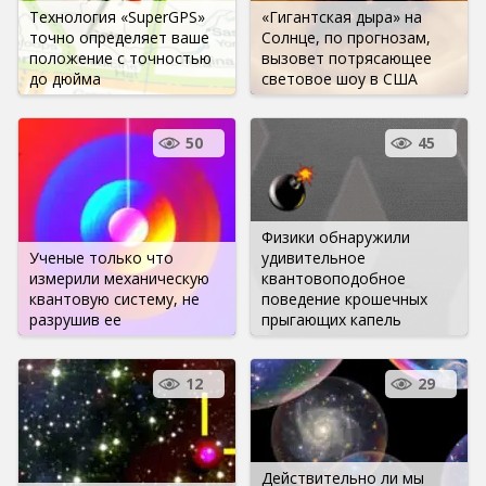
Технология «SuperGPS»
«Гигантская дыра» на
точно определяет ваше
Солнце, по прогнозам,
положение с точностью
вызовет потрясающее
до дюйма
световое шоу в США
50
45
Физики обнаружили
Ученые только что
удивительное
измерили механическую
квантовоподобное
квантовую систему, не
поведение крошечных
разрушив ее
прыгающих капель
12
29
Действительно ли мы