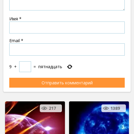
Имя
*
Email
*
9
+
=
пятнадцать
217
1389