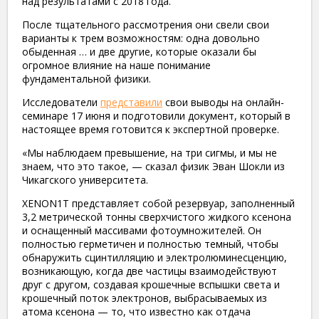
над результатами с 2018 года.
После тщательного рассмотрения они свели свои
варианты к трем возможностям: одна довольно
обыденная … и две другие, которые оказали бы
огромное влияние на наше понимание
фундаментальной физики.
Исследователи
представили
свои выводы на онлайн-
семинаре 17 июня и подготовили документ, который в
настоящее время готовится к экспертной проверке.
«Мы наблюдаем превышение, на три сигмы, и мы не
знаем, что это такое, — сказал физик Эван Шокли из
Чикагского университета.
XENON1T представляет собой резервуар, заполненный
3,2 метрической тонны сверхчистого жидкого ксенона
и оснащенный массивами фотоумножителей. Он
полностью герметичен и полностью темный, чтобы
обнаружить сцинтилляцию и электролюминесценцию,
возникающую, когда две частицы взаимодействуют
друг с другом, создавая крошечные вспышки света и
крошечный поток электронов, выбрасываемых из
атома ксенона — то, что известно как отдача