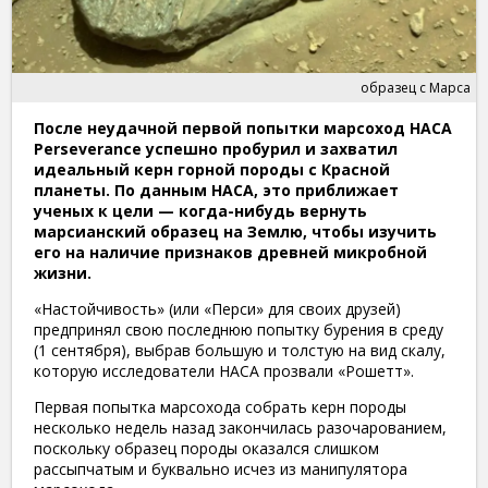
образец с Марса
После неудачной первой попытки марсоход НАСА
Perseverance успешно пробурил и захватил
идеальный керн горной породы с Красной
планеты. По данным НАСА, это приближает
ученых к цели — когда-нибудь вернуть
марсианский образец на Землю, чтобы изучить
его на наличие признаков древней микробной
жизни.
«Настойчивость» (или «Перси» для своих друзей)
предпринял свою последнюю попытку бурения в среду
(1 сентября), выбрав большую и толстую на вид скалу,
которую исследователи НАСА прозвали «Рошетт».
Первая попытка марсохода собрать керн породы
несколько недель назад закончилась разочарованием,
поскольку образец породы оказался слишком
рассыпчатым и буквально исчез из манипулятора