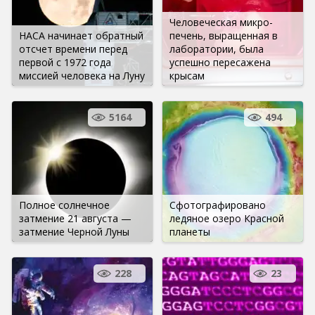
Человеческая микро-
НАСА начинает обратный
печень, выращенная в
отсчет времени перед
лаборатории, была
первой с 1972 года
успешно пересажена
миссией человека на Луну
крысам
5164
494
Полное солнечное
Сфотографировано
затмение 21 августа —
ледяное озеро Красной
затмение Черной Луны
планеты
228
23