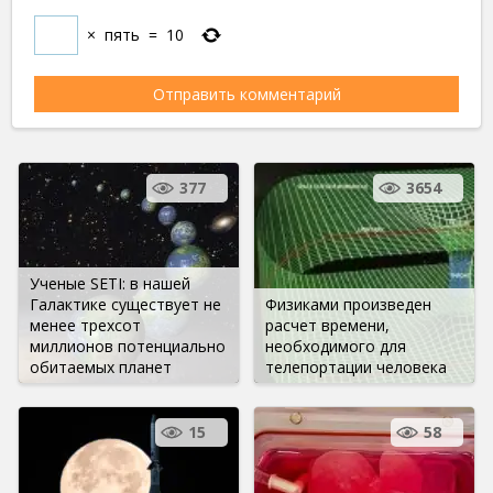
×
пять
=
10
377
3654
Ученые SETI: в нашей
Галактике существует не
Физиками произведен
менее трехсот
расчет времени,
миллионов потенциально
необходимого для
обитаемых планет
телепортации человека
15
58