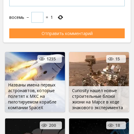
восемь
−
=
1
1235
15
Названы имена первых
астронавтов, которые
Curiosity нашел новые
полетят к МКС на
строительные блоки
пилотируемом корабле
жизни на Марсе в ходе
компании SpaceX
знакового эксперимента
200
18