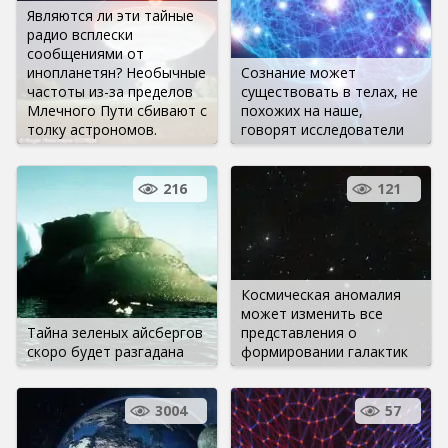
Являются ли эти тайные
радио всплески
сообщениями от
инопланетян? Необычные
Сознание может
частоты из-за пределов
существовать в телах, не
Млечного Пути сбивают с
похожих на наше,
толку астрономов.
говорят исследователи
216
121
Космическая аномалия
может изменить все
Тайна зеленых айсбергов
представления о
скоро будет разгадана
формировании галактик
3004
57